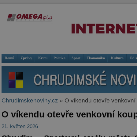
Domů
Zprávy
Krimi
Politika
Sport
Ekonomika
Kultura
Od 
Chrudimskenoviny.cz
» O víkendu otevře venkovní 
O víkendu otevře venkovní koup
21. květen 2026