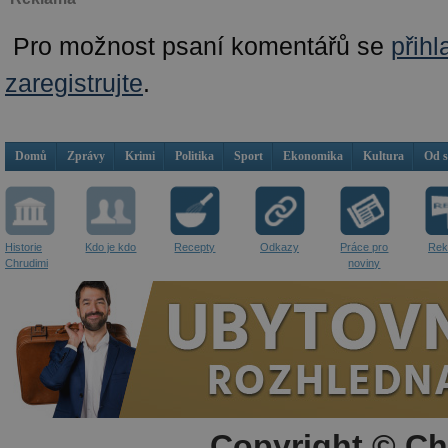
Pro možnost psaní komentářů se
přihl
zaregistrujte
.
Domů
Zprávy
Krimi
Politika
Sport
Ekonomika
Kultura
Od 
Historie
Kdo je kdo
Recepty
Odkazy
Práce pro
Rek
Chrudimi
noviny
Copyright © Ch