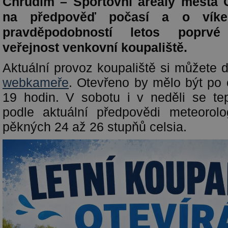
Chrudim – Sportovní areály města 
na předpověď počasí a o víke
pravděpodobností letos poprv
veřejnost venkovní koupaliště.
Aktuální provoz koupaliště si můžete 
webkameře
. Otevřeno by mělo být po
19 hodin. V sobotu i v neděli se te
podle aktuální předpovědi meteorolo
pěkných 24 až 26 stupňů celsia.