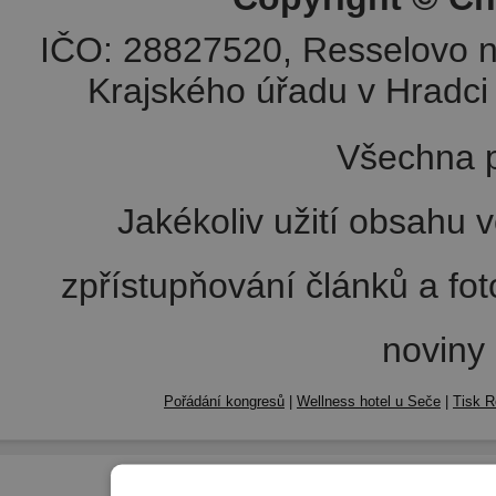
IČO: 28827520, Resselovo n
Krajského úřadu v Hradci 
Všechna p
Jakékoliv užití obsahu v
zpřístupňování článků a fo
noviny
Pořádání kongresů
|
Wellness hotel u Seče
|
Tisk R