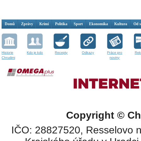
Domů
Zprávy
Krimi
Politika
Sport
Ekonomika
Kultura
Od 
Historie
Kdo je kdo
Recepty
Odkazy
Práce pro
Rek
Chrudimi
noviny
Copyright © Ch
IČO: 28827520, Resselovo n