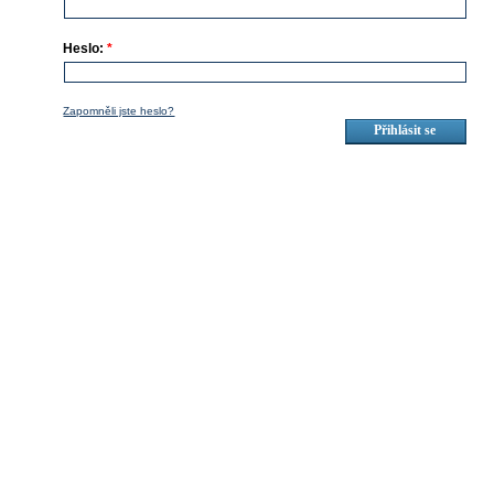
Heslo:
*
Zapomněli jste heslo?