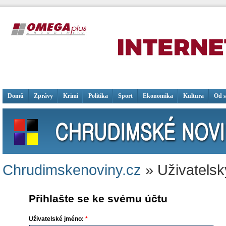
Domů
Zprávy
Krimi
Politika
Sport
Ekonomika
Kultura
Od 
Chrudimskenoviny.cz
» Uživatelsk
Přihlašte se ke svému účtu
Uživatelské jméno:
*