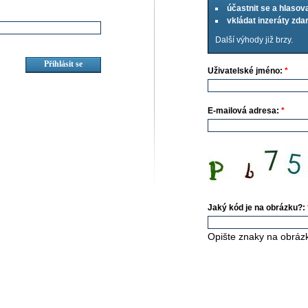
účastnit se a hlasov
vkládat inzeráty zd
Další výhody již brzy.
Uživatelské jméno:
*
E-mailová adresa:
*
Jaký kód je na obrázku?:
Opište znaky na obráz