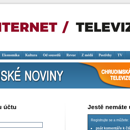
Ekonomika
Kultura
Od sousedů
Revue
Z médií
Postřehy
TV
u účtu
Jestě nemáte
Registrujte se a můžete:
psát komentáře k č