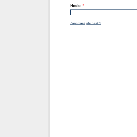
Heslo:
*
Zapomněli jste heslo?