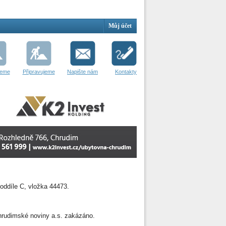
Můj účet
jeme
Připravujeme
Napište nám
Kontakty
oddíle C, vložka 44473.
 Chrudimské noviny a.s. zakázáno.