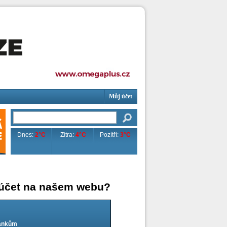
Můj účet
Dnes:
2°C
Zítra:
4°C
Pozítří:
3°C
 účet na našem webu?
lánkům