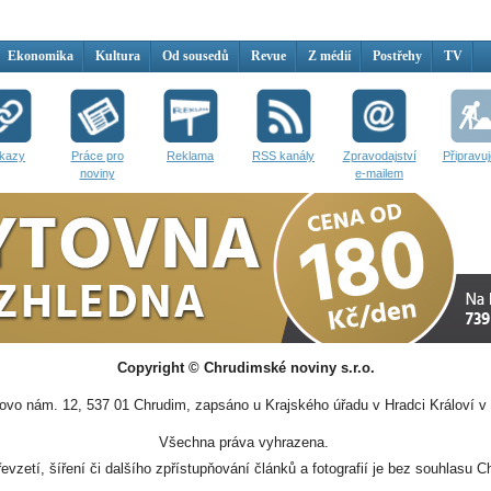
Ekonomika
Kultura
Od sousedů
Revue
Z médií
Postřehy
TV
kazy
Práce pro
Reklama
RSS kanály
Zpravodajství
Připravu
noviny
e-mailem
Copyright © Chrudimské noviny s.r.o.
vo nám. 12, 537 01 Chrudim, zapsáno u Krajského úřadu v Hradci Královí v 
Všechna práva vyhrazena.
evzetí, šíření či dalšího zpřístupňování článků a fotografií je bez souhlasu