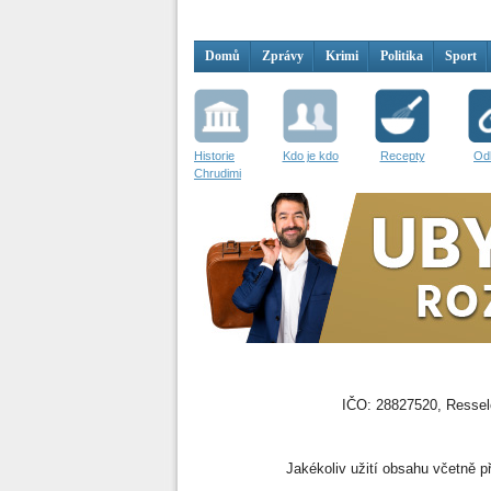
Domů
Zprávy
Krimi
Politika
Sport
Historie
Kdo je kdo
Recepty
Od
Chrudimi
IČO: 28827520, Resselo
Jakékoliv užití obsahu včetně př