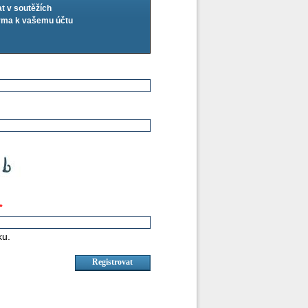
at v soutěžích
arma k vašemu účtu
*
ku.