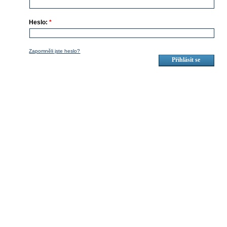
Heslo:
*
Zapomněli jste heslo?