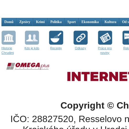
Domů
Zprávy
Krimi
Politika
Sport
Ekonomika
Kultura
Od 
Historie
Kdo je kdo
Recepty
Odkazy
Práce pro
Rek
Chrudimi
noviny
Copyright © Ch
IČO: 28827520, Resselovo n