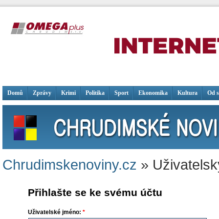
Domů
Zprávy
Krimi
Politika
Sport
Ekonomika
Kultura
Od 
Chrudimskenoviny.cz
» Uživatelsk
Přihlašte se ke svému účtu
Uživatelské jméno:
*