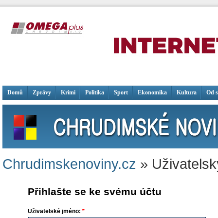
Domů
Zprávy
Krimi
Politika
Sport
Ekonomika
Kultura
Od 
Chrudimskenoviny.cz
» Uživatelsk
Přihlašte se ke svému účtu
Uživatelské jméno:
*