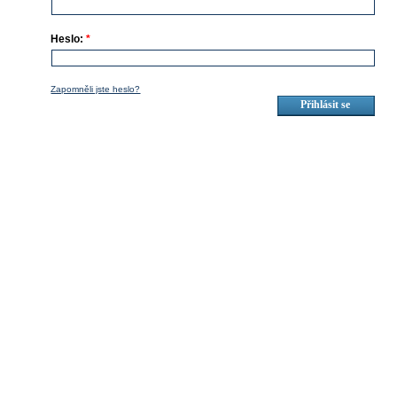
Heslo:
*
Zapomněli jste heslo?