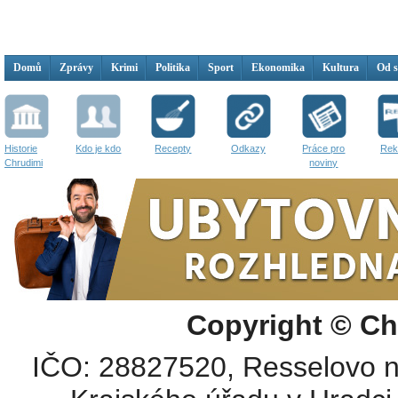
Domů
Zprávy
Krimi
Politika
Sport
Ekonomika
Kultura
Od 
Historie
Kdo je kdo
Recepty
Odkazy
Práce pro
Rek
Chrudimi
noviny
Copyright © Ch
IČO: 28827520, Resselovo n