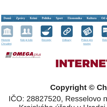
Domů
Zprávy
Krimi
Politika
Sport
Ekonomika
Kultura
Od 
Historie
Kdo je kdo
Recepty
Odkazy
Práce pro
Rek
Chrudimi
noviny
Copyright © Ch
IČO: 28827520, Resselovo n