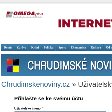
Domů
Zprávy
Krimi
Politika
Sport
Ekonomika
Kultura
Od 
Chrudimskenoviny.cz
» Uživatelsk
Přihlašte se ke svému účtu
Uživatelské jméno:
*