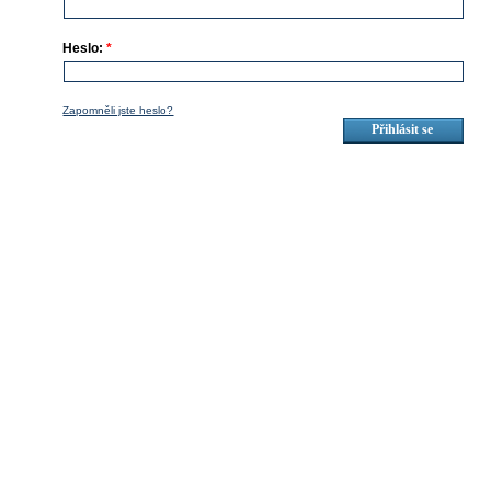
Heslo:
*
Zapomněli jste heslo?