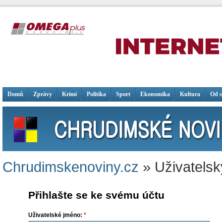
Domů
Zprávy
Krimi
Politika
Sport
Ekonomika
Kultura
Od 
Chrudimskenoviny.cz
» Uživatelsk
Přihlašte se ke svému účtu
Uživatelské jméno:
*