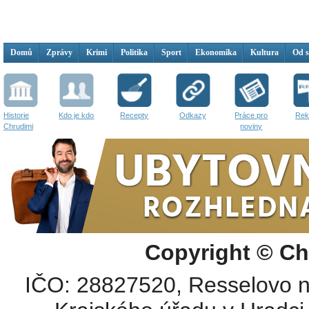
Domů
Zprávy
Krimi
Politika
Sport
Ekonomika
Kultura
Od 
Historie
Kdo je kdo
Recepty
Odkazy
Práce pro
Rek
Chrudimi
noviny
Copyright © Ch
IČO: 28827520, Resselovo n