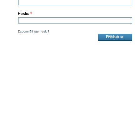
Heslo:
*
Zapomněli jste heslo?