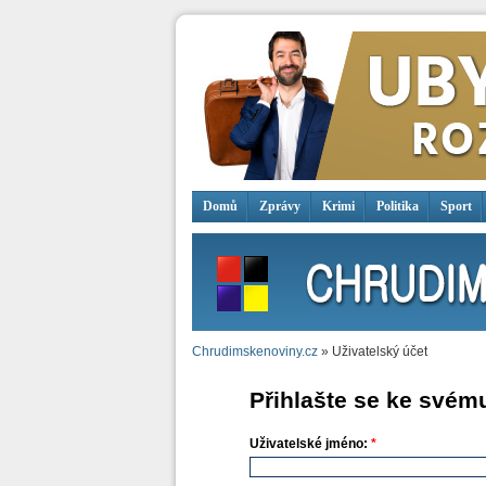
Domů
Zprávy
Krimi
Politika
Sport
Chrudimskenoviny.cz
» Uživatelský účet
Přihlašte se ke svém
Uživatelské jméno:
*