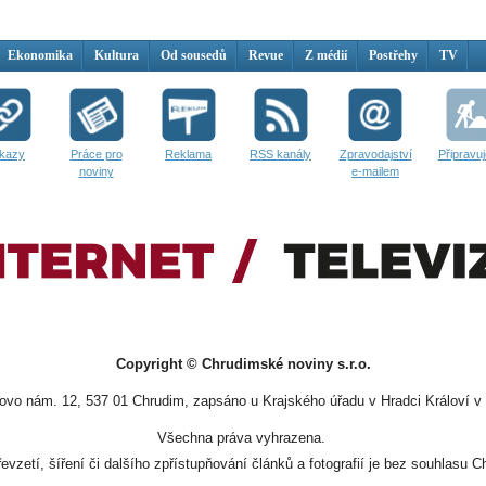
Ekonomika
Kultura
Od sousedů
Revue
Z médií
Postřehy
TV
kazy
Práce pro
Reklama
RSS kanály
Zpravodajství
Připravu
noviny
e-mailem
Copyright © Chrudimské noviny s.r.o.
vo nám. 12, 537 01 Chrudim, zapsáno u Krajského úřadu v Hradci Královí v 
Všechna práva vyhrazena.
evzetí, šíření či dalšího zpřístupňování článků a fotografií je bez souhlasu