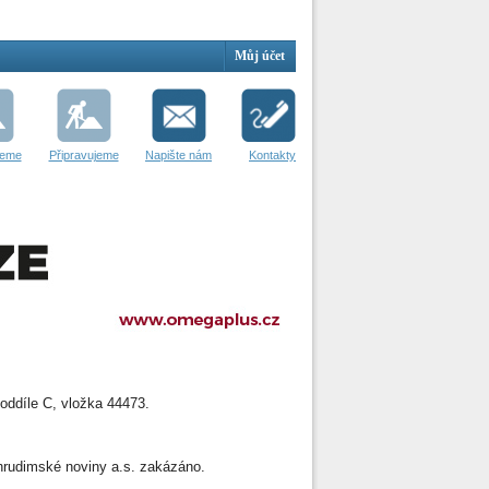
Můj účet
jeme
Připravujeme
Napište nám
Kontakty
oddíle C, vložka 44473.
 Chrudimské noviny a.s. zakázáno.