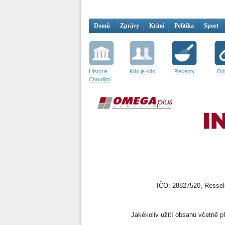
Domů
Zprávy
Krimi
Politika
Sport
Historie
Kdo je kdo
Recepty
Od
Chrudimi
IČO: 28827520, Resselo
Jakékoliv užití obsahu včetně př