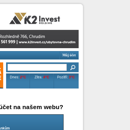
Můj účet
Dnes:
2°C
Zítra:
4°C
Pozítří:
3°C
 účet na našem webu?
lánkům