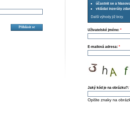
účastnit se a hlasov
vkládat inzeráty zd
Další výhody již brzy.
Uživatelské jméno:
*
E-mailová adresa:
*
Jaký kód je na obrázku?:
Opište znaky na obráz