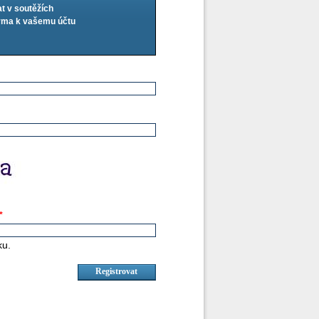
at v soutěžích
arma k vašemu účtu
*
ku.