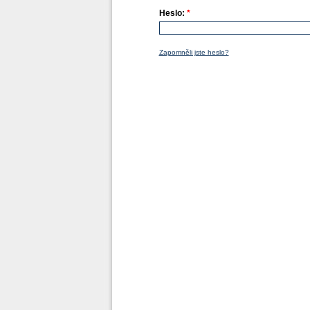
Heslo:
*
Zapomněli jste heslo?