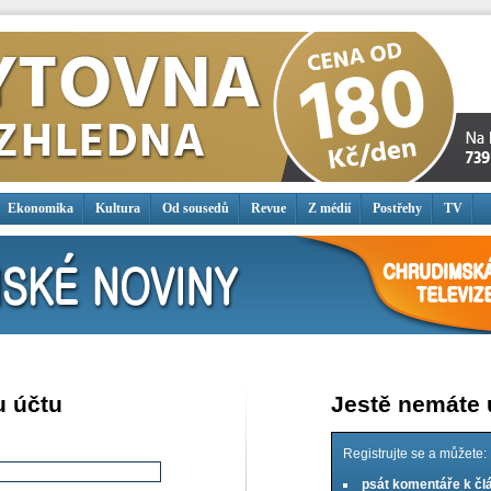
Ekonomika
Kultura
Od sousedů
Revue
Z médií
Postřehy
TV
u účtu
Jestě nemáte
Registrujte se a můžete:
psát komentáře k č