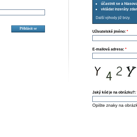
účastnit se a hlasov
vkládat inzeráty zd
Další výhody již brzy.
Uživatelské jméno:
*
E-mailová adresa:
*
Jaký kód je na obrázku?:
Opište znaky na obráz