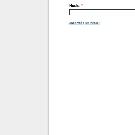
Heslo:
*
Zapomněli jste heslo?