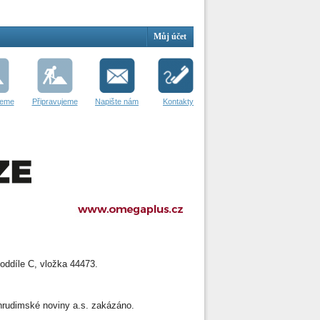
Můj účet
jeme
Připravujeme
Napište nám
Kontakty
oddíle C, vložka 44473.
 Chrudimské noviny a.s. zakázáno.