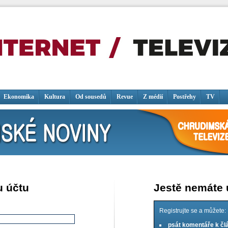
Ekonomika
Kultura
Od sousedů
Revue
Z médií
Postřehy
TV
u účtu
Jestě nemáte
Registrujte se a můžete:
psát komentáře k č