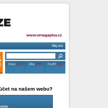
Můj účet
Dnes:
2°C
Zítra:
4°C
Pozítří:
3°C
 účet na našem webu?
lánkům