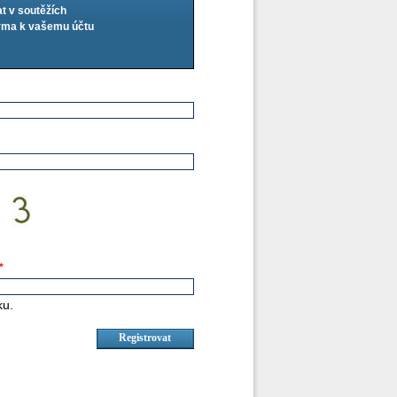
at v soutěžích
arma k vašemu účtu
*
ku.