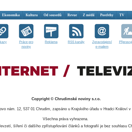
Ekonomika
Kultura
Od sousedů
Revue
Z médií
Postřehy
TV
kazy
Práce pro
Reklama
RSS kanály
Zpravodajství
Připravu
noviny
e-mailem
Copyright © Chrudimské noviny s.r.o.
vo nám. 12, 537 01 Chrudim, zapsáno u Krajského úřadu v Hradci Královí v 
Všechna práva vyhrazena.
evzetí, šíření či dalšího zpřístupňování článků a fotografií je bez souhlasu