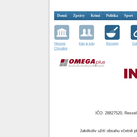
Domů
Zprávy
Krimi
Politika
Sport
Historie
Kdo je kdo
Recepty
Od
Chrudimi
IČO: 28827520, Resselo
Jakékoliv užití obsahu včetně př