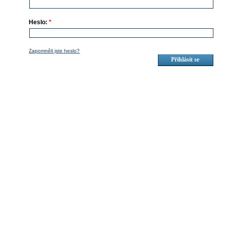
Heslo:
*
Zapomněli jste heslo?