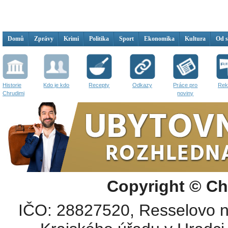
Domů
Zprávy
Krimi
Politika
Sport
Ekonomika
Kultura
Od 
Historie
Kdo je kdo
Recepty
Odkazy
Práce pro
Rek
Chrudimi
noviny
Copyright © Ch
IČO: 28827520, Resselovo n