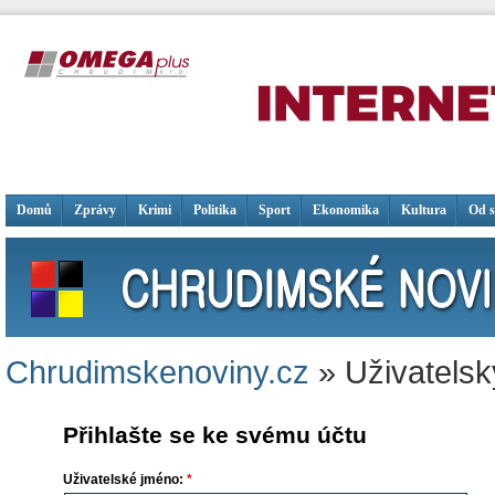
Domů
Zprávy
Krimi
Politika
Sport
Ekonomika
Kultura
Od 
Chrudimskenoviny.cz
» Uživatelsk
Přihlašte se ke svému účtu
Uživatelské jméno:
*