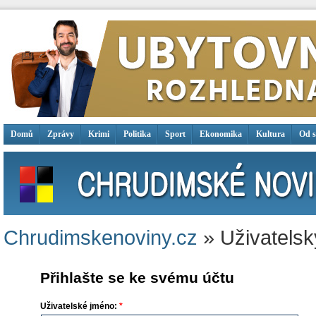
Domů
Zprávy
Krimi
Politika
Sport
Ekonomika
Kultura
Od 
Chrudimskenoviny.cz
» Uživatelsk
Přihlašte se ke svému účtu
Uživatelské jméno:
*