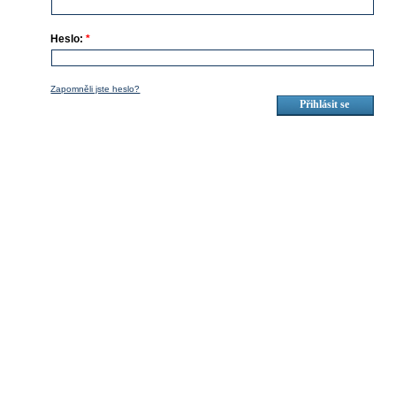
Heslo:
*
Zapomněli jste heslo?