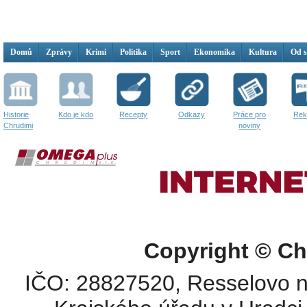
Domů
Zprávy
Krimi
Politika
Sport
Ekonomika
Kultura
Od 
Historie
Kdo je kdo
Recepty
Odkazy
Práce pro
Rek
Chrudimi
noviny
Copyright © Ch
IČO: 28827520, Resselovo n