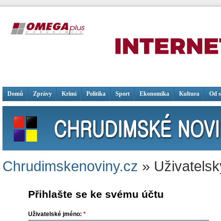
Domů
Zprávy
Krimi
Politika
Sport
Ekonomika
Kultura
Od 
Chrudimskenoviny.cz
» Uživatelsk
Přihlašte se ke svému účtu
Uživatelské jméno:
*