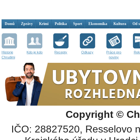
Domů
Zprávy
Krimi
Politika
Sport
Ekonomika
Kultura
Od 
Historie
Kdo je kdo
Recepty
Odkazy
Práce pro
Rek
Chrudimi
noviny
Copyright © Ch
IČO: 28827520, Resselovo n