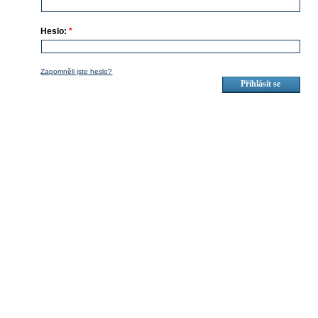
Heslo:
*
Zapomněli jste heslo?