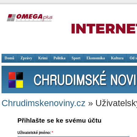
Domů
Zprávy
Krimi
Politika
Sport
Ekonomika
Kultura
Od 
Chrudimskenoviny.cz
» Uživatelsk
Přihlašte se ke svému účtu
Uživatelské jméno:
*