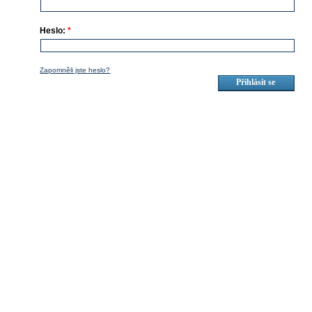
Heslo:
*
Zapomněli jste heslo?