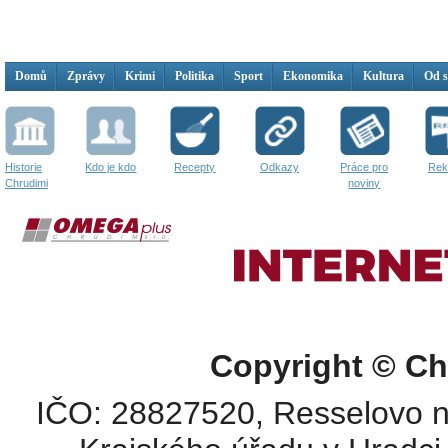
Domů
Zprávy
Krimi
Politika
Sport
Ekonomika
Kultura
Od 
Historie
Kdo je kdo
Recepty
Odkazy
Práce pro
Rek
Chrudimi
noviny
Copyright © Ch
IČO: 28827520, Resselovo n