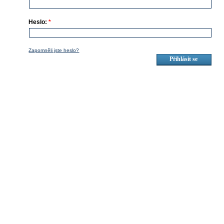
Heslo:
*
Zapomněli jste heslo?