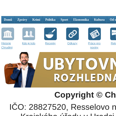
Domů
Zprávy
Krimi
Politika
Sport
Ekonomika
Kultura
Od 
Historie
Kdo je kdo
Recepty
Odkazy
Práce pro
Rek
Chrudimi
noviny
Copyright © Ch
IČO: 28827520, Resselovo n