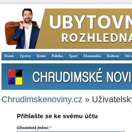
Domů
Zprávy
Krimi
Politika
Sport
Ekonomika
Kultura
Od 
Chrudimskenoviny.cz
» Uživatelsk
Přihlašte se ke svému účtu
Uživatelské jméno:
*