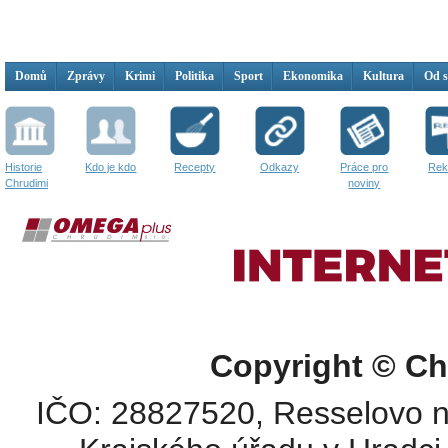
Domů
Zprávy
Krimi
Politika
Sport
Ekonomika
Kultura
Od 
Historie
Kdo je kdo
Recepty
Odkazy
Práce pro
Rek
Chrudimi
noviny
Copyright © Ch
IČO: 28827520, Resselovo n