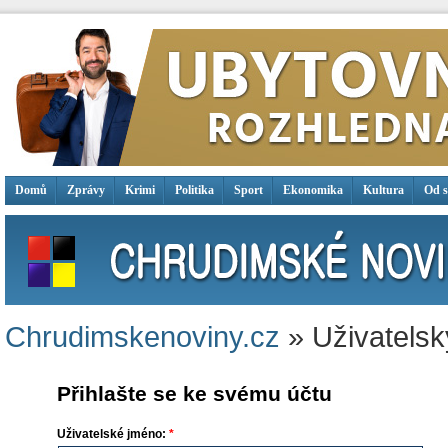
Domů
Zprávy
Krimi
Politika
Sport
Ekonomika
Kultura
Od 
Chrudimskenoviny.cz
» Uživatelsk
Přihlašte se ke svému účtu
Uživatelské jméno:
*