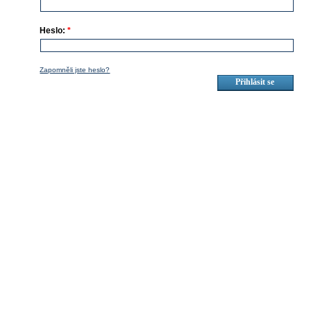
Heslo:
*
Zapomněli jste heslo?