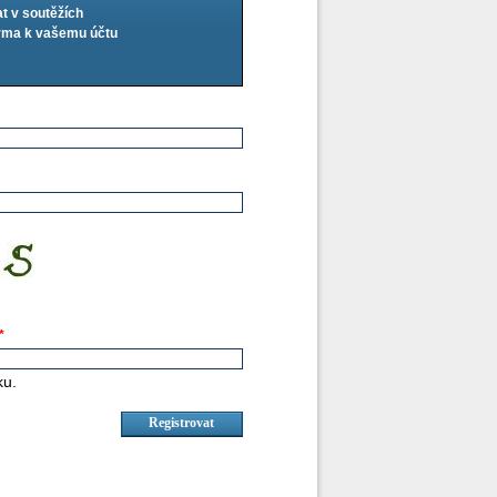
at v soutěžích
arma k vašemu účtu
*
ku.