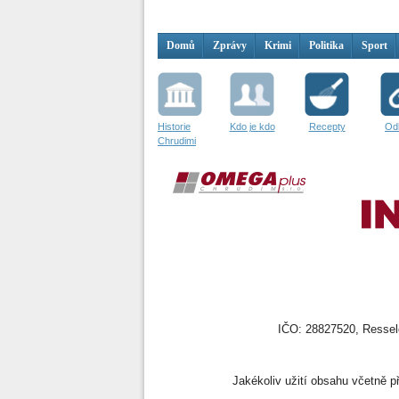
Domů
Zprávy
Krimi
Politika
Sport
Historie
Kdo je kdo
Recepty
Od
Chrudimi
IČO: 28827520, Resselo
Jakékoliv užití obsahu včetně př