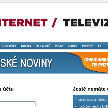
Ekonomika
Kultura
Od sousedů
Revue
Z médií
Postřehy
TV
u účtu
Jestě nemáte
Registrujte se a můžete:
psát komentáře k č