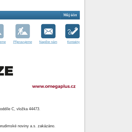
Můj účet
jeme
Připravujeme
Napište nám
Kontakty
oddíle C, vložka 44473.
 Chrudimské noviny a.s. zakázáno.