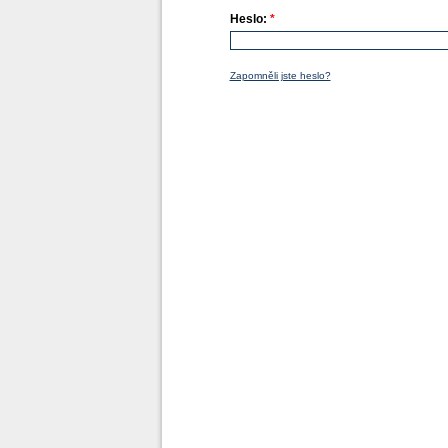
Heslo:
*
Zapomněli jste heslo?