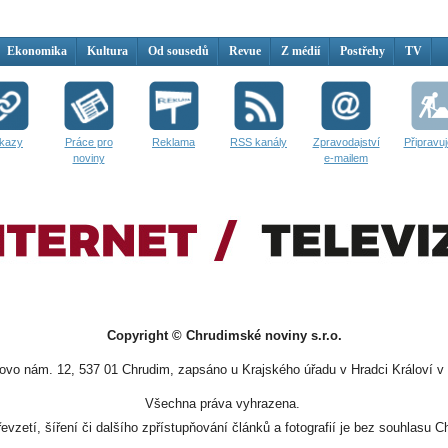
Ekonomika
Kultura
Od sousedů
Revue
Z médií
Postřehy
TV
kazy
Práce pro
Reklama
RSS kanály
Zpravodajství
Připravu
noviny
e-mailem
Copyright © Chrudimské noviny s.r.o.
vo nám. 12, 537 01 Chrudim, zapsáno u Krajského úřadu v Hradci Královí v 
Všechna práva vyhrazena.
evzetí, šíření či dalšího zpřístupňování článků a fotografií je bez souhlasu