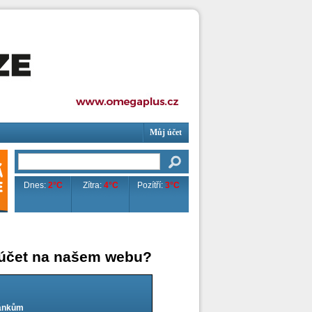
Můj účet
Dnes:
2°C
Zítra:
4°C
Pozítří:
3°C
 účet na našem webu?
lánkům