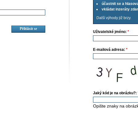
účastnit se a hlasov
vkládat inzeráty zd
Další výhody již brzy.
Uživatelské jméno:
*
E-mailová adresa:
*
Jaký kód je na obrázku?:
Opište znaky na obráz