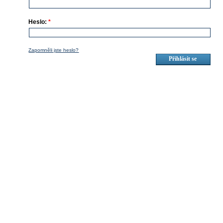
Heslo:
*
Zapomněli jste heslo?