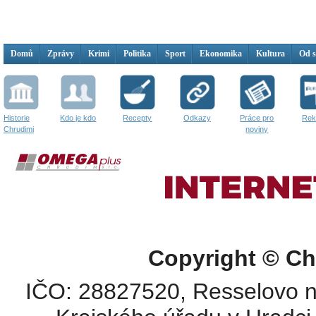
Domů
Zprávy
Krimi
Politika
Sport
Ekonomika
Kultura
Od 
Historie
Kdo je kdo
Recepty
Odkazy
Práce pro
Rek
Chrudimi
noviny
Copyright © Ch
IČO: 28827520, Resselovo n