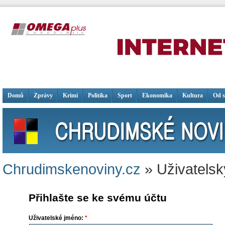
Domů
Zprávy
Krimi
Politika
Sport
Ekonomika
Kultura
Od 
Chrudimskenoviny.cz
» Uživatelsk
Přihlašte se ke svému účtu
Uživatelské jméno:
*