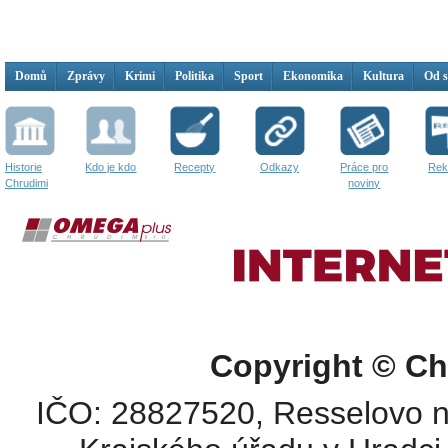
Domů
Zprávy
Krimi
Politika
Sport
Ekonomika
Kultura
Od 
Historie
Kdo je kdo
Recepty
Odkazy
Práce pro
Rek
Chrudimi
noviny
Copyright © Ch
IČO: 28827520, Resselovo n