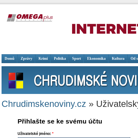
Domů
Zprávy
Krimi
Politika
Sport
Ekonomika
Kultura
Od 
Chrudimskenoviny.cz
» Uživatelsk
Přihlašte se ke svému účtu
Uživatelské jméno:
*