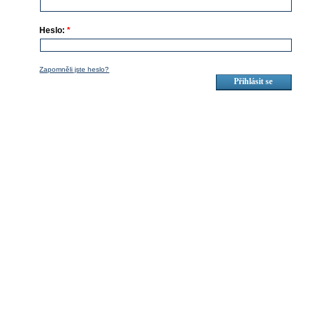
Heslo:
*
Zapomněli jste heslo?