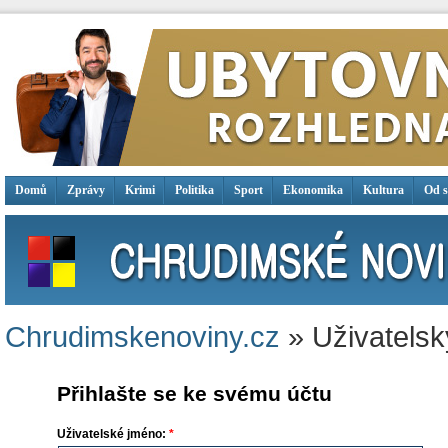
Domů
Zprávy
Krimi
Politika
Sport
Ekonomika
Kultura
Od 
Chrudimskenoviny.cz
» Uživatelsk
Přihlašte se ke svému účtu
Uživatelské jméno:
*