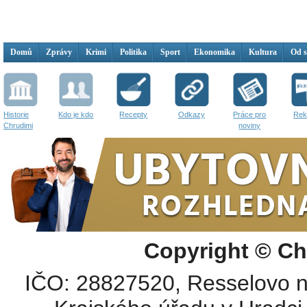
Domů
Zprávy
Krimi
Politika
Sport
Ekonomika
Kultura
Od 
Historie
Kdo je kdo
Recepty
Odkazy
Práce pro
Rek
Chrudimi
noviny
Copyright © Ch
IČO: 28827520, Resselovo n