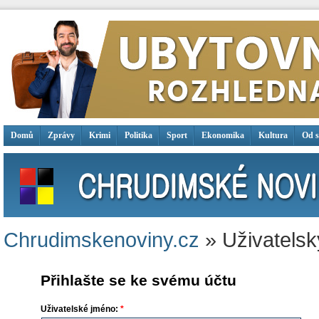
Domů
Zprávy
Krimi
Politika
Sport
Ekonomika
Kultura
Od 
Chrudimskenoviny.cz
» Uživatelsk
Přihlašte se ke svému účtu
Uživatelské jméno:
*