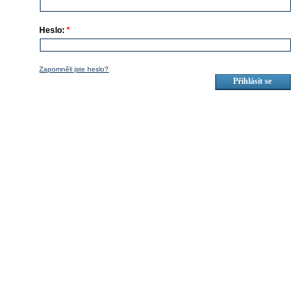
Heslo:
*
Zapomněli jste heslo?