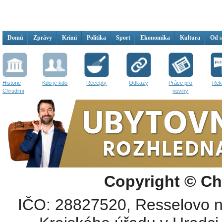
Domů
Zprávy
Krimi
Politika
Sport
Ekonomika
Kultura
Od 
Historie
Kdo je kdo
Recepty
Odkazy
Práce pro
Rek
Chrudimi
noviny
Copyright © Ch
IČO: 28827520, Resselovo n