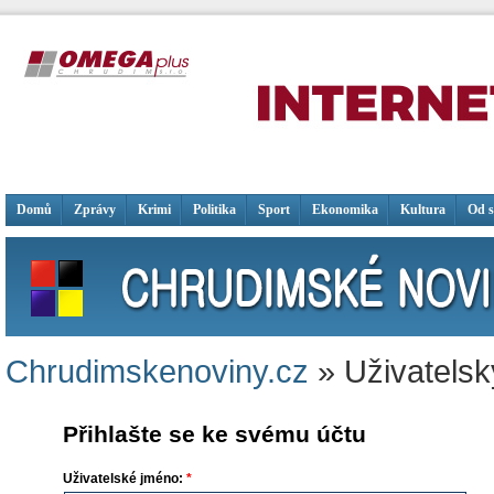
Domů
Zprávy
Krimi
Politika
Sport
Ekonomika
Kultura
Od 
Chrudimskenoviny.cz
» Uživatelsk
Přihlašte se ke svému účtu
Uživatelské jméno:
*