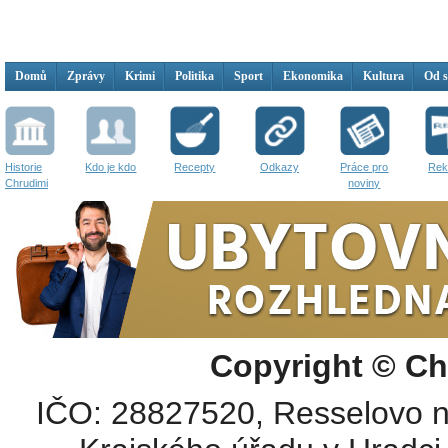
Domů
Zprávy
Krimi
Politika
Sport
Ekonomika
Kultura
Od 
Historie
Kdo je kdo
Recepty
Odkazy
Práce pro
Rek
Chrudimi
noviny
Copyright © Ch
IČO: 28827520, Resselovo n