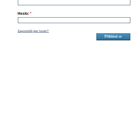
Heslo:
*
Zapomněli jste heslo?