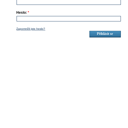
Heslo:
*
Zapomněli jste heslo?