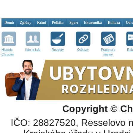
Domů
Zprávy
Krimi
Politika
Sport
Ekonomika
Kultura
Od 
Historie
Kdo je kdo
Recepty
Odkazy
Práce pro
Rek
Chrudimi
noviny
Copyright © Ch
IČO: 28827520, Resselovo n