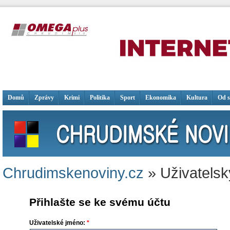
Domů
Zprávy
Krimi
Politika
Sport
Ekonomika
Kultura
Od 
Chrudimskenoviny.cz
» Uživatelsk
Přihlašte se ke svému účtu
Uživatelské jméno:
*