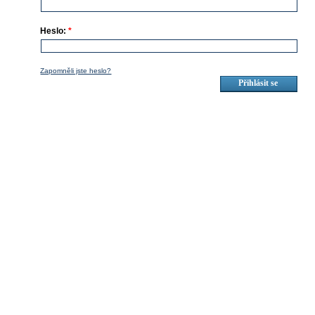
Heslo:
*
Zapomněli jste heslo?