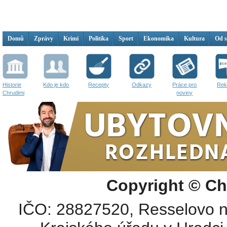
Domů
Zprávy
Krimi
Politika
Sport
Ekonomika
Kultura
Od 
Historie
Kdo je kdo
Recepty
Odkazy
Práce pro
Rek
Chrudimi
noviny
Copyright © Ch
IČO: 28827520, Resselovo n