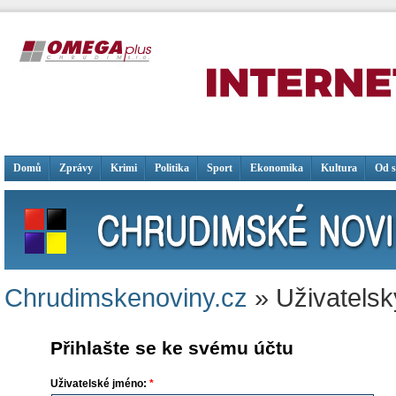
Domů
Zprávy
Krimi
Politika
Sport
Ekonomika
Kultura
Od 
Chrudimskenoviny.cz
» Uživatelsk
Přihlašte se ke svému účtu
Uživatelské jméno:
*