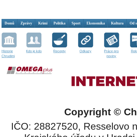
Domů
Zprávy
Krimi
Politika
Sport
Ekonomika
Kultura
Od 
Historie
Kdo je kdo
Recepty
Odkazy
Práce pro
Rek
Chrudimi
noviny
Copyright © Ch
IČO: 28827520, Resselovo n