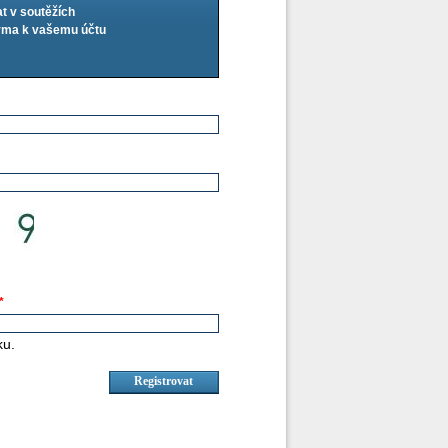
at v soutěžích
arma k vašemu účtu
*
ku.