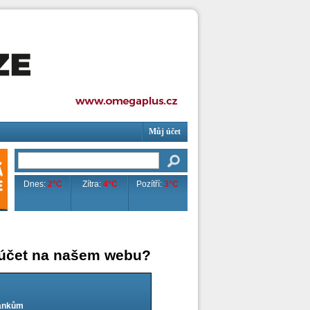
Můj účet
Dnes:
2°C
Zítra:
4°C
Pozítří:
3°C
 účet na našem webu?
lánkům