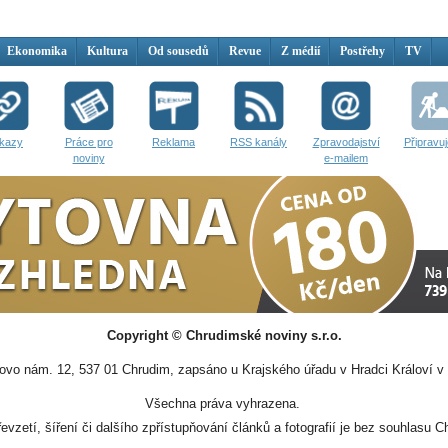
Ekonomika
Kultura
Od sousedů
Revue
Z médií
Postřehy
TV
kazy
Práce pro
Reklama
RSS kanály
Zpravodajství
Připravu
noviny
e-mailem
Copyright © Chrudimské noviny s.r.o.
vo nám. 12, 537 01 Chrudim, zapsáno u Krajského úřadu v Hradci Královí v 
Všechna práva vyhrazena.
evzetí, šíření či dalšího zpřístupňování článků a fotografií je bez souhlasu