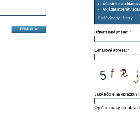
účastnit se a hlasov
vkládat inzeráty zd
Další výhody již brzy.
Uživatelské jméno:
*
E-mailová adresa:
*
Jaký kód je na obrázku?:
Opište znaky na obráz