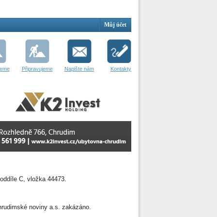
Můj účet
jeme
Připravujeme
Napište nám
Kontakty
oddíle C, vložka 44473.
 Chrudimské noviny a.s. zakázáno.