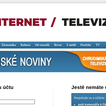
Ekonomika
Kultura
Od sousedů
Revue
Z médií
Postřehy
TV
u účtu
Jestě nemáte
Registrujte se a můžete:
psát komentáře k č