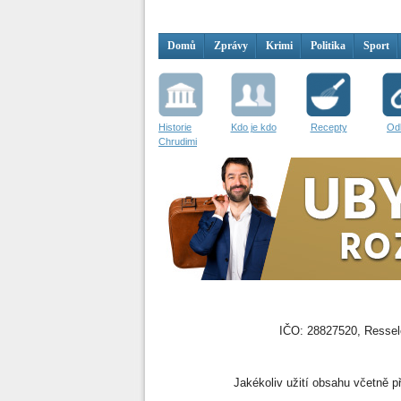
Domů
Zprávy
Krimi
Politika
Sport
Historie
Kdo je kdo
Recepty
Od
Chrudimi
IČO: 28827520, Resselo
Jakékoliv užití obsahu včetně př