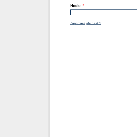
Heslo:
*
Zapomněli jste heslo?