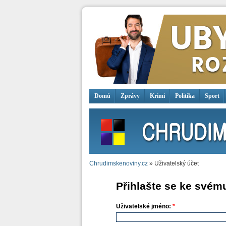
Domů
Zprávy
Krimi
Politika
Sport
Chrudimskenoviny.cz
» Uživatelský účet
Přihlašte se ke svém
Uživatelské jméno:
*