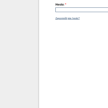
Heslo:
*
Zapomněli jste heslo?