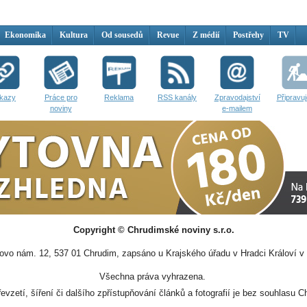
Ekonomika
Kultura
Od sousedů
Revue
Z médií
Postřehy
TV
kazy
Práce pro
Reklama
RSS kanály
Zpravodajství
Připravu
noviny
e-mailem
Copyright © Chrudimské noviny s.r.o.
vo nám. 12, 537 01 Chrudim, zapsáno u Krajského úřadu v Hradci Královí v 
Všechna práva vyhrazena.
evzetí, šíření či dalšího zpřístupňování článků a fotografií je bez souhlasu