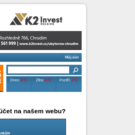
Můj účet
Dnes:
2°C
Zítra:
4°C
Pozítří:
3°C
 účet na našem webu?
lánkům