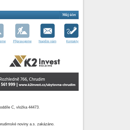
Můj účet
jeme
Připravujeme
Napište nám
Kontakty
oddíle C, vložka 44473.
 Chrudimské noviny a.s. zakázáno.