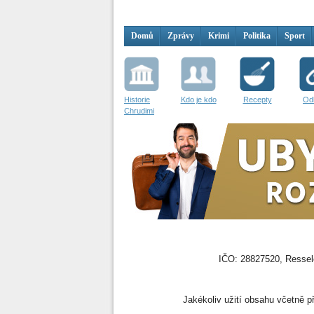
Domů
Zprávy
Krimi
Politika
Sport
Historie
Kdo je kdo
Recepty
Od
Chrudimi
IČO: 28827520, Resselo
Jakékoliv užití obsahu včetně př