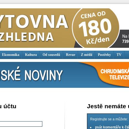
Ekonomika
Kultura
Od sousedů
Revue
Z médií
Postřehy
TV
u účtu
Jestě nemáte
Registrujte se a můžete:
psát komentáře k č