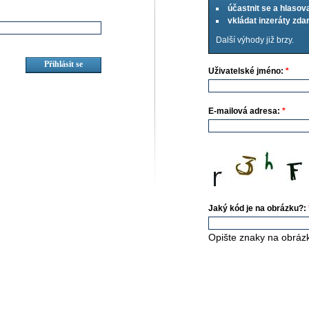
účastnit se a hlasov
vkládat inzeráty zd
Další výhody již brzy.
Uživatelské jméno:
*
E-mailová adresa:
*
Jaký kód je na obrázku?:
Opište znaky na obráz