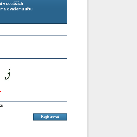
at v soutěžích
arma k vašemu účtu
*
ku.