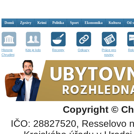
Domů
Zprávy
Krimi
Politika
Sport
Ekonomika
Kultura
Od 
Historie
Kdo je kdo
Recepty
Odkazy
Práce pro
Rek
Chrudimi
noviny
Copyright © Ch
IČO: 28827520, Resselovo n