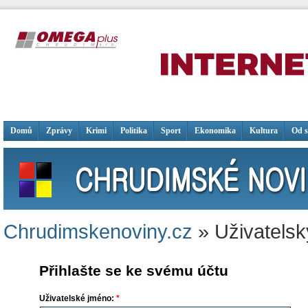
Domů
Zprávy
Krimi
Politika
Sport
Ekonomika
Kultura
Od 
Chrudimskenoviny.cz
» Uživatelsk
Přihlašte se ke svému účtu
Uživatelské jméno:
*