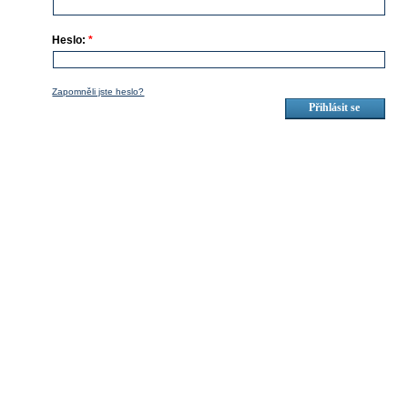
Heslo:
*
Zapomněli jste heslo?