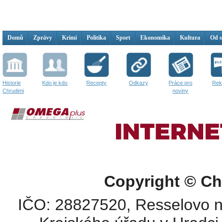
Domů
Zprávy
Krimi
Politika
Sport
Ekonomika
Kultura
Od 
Historie
Kdo je kdo
Recepty
Odkazy
Práce pro
Rek
Chrudimi
noviny
Copyright © Ch
IČO: 28827520, Resselovo n