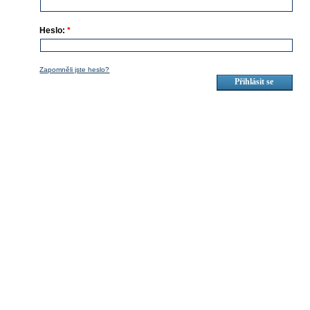
Heslo:
*
Zapomněli jste heslo?