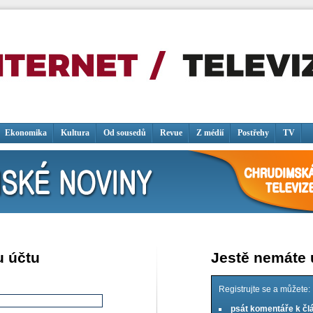
Ekonomika
Kultura
Od sousedů
Revue
Z médií
Postřehy
TV
u účtu
Jestě nemáte
Registrujte se a můžete:
psát komentáře k č