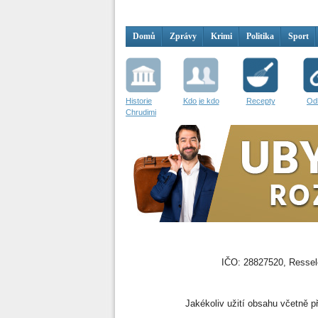
Domů
Zprávy
Krimi
Politika
Sport
Historie
Kdo je kdo
Recepty
Od
Chrudimi
IČO: 28827520, Resselo
Jakékoliv užití obsahu včetně př