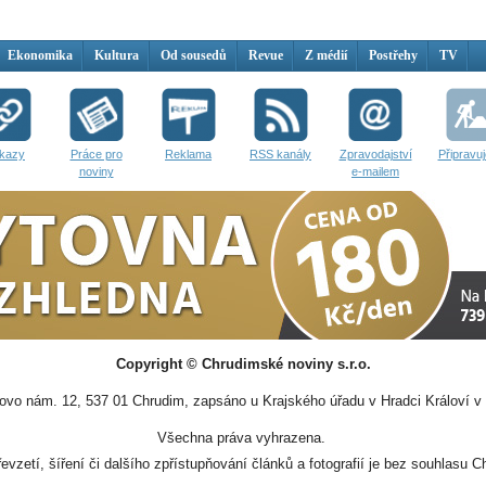
Ekonomika
Kultura
Od sousedů
Revue
Z médií
Postřehy
TV
kazy
Práce pro
Reklama
RSS kanály
Zpravodajství
Připravu
noviny
e-mailem
Copyright © Chrudimské noviny s.r.o.
vo nám. 12, 537 01 Chrudim, zapsáno u Krajského úřadu v Hradci Královí v 
Všechna práva vyhrazena.
evzetí, šíření či dalšího zpřístupňování článků a fotografií je bez souhlasu