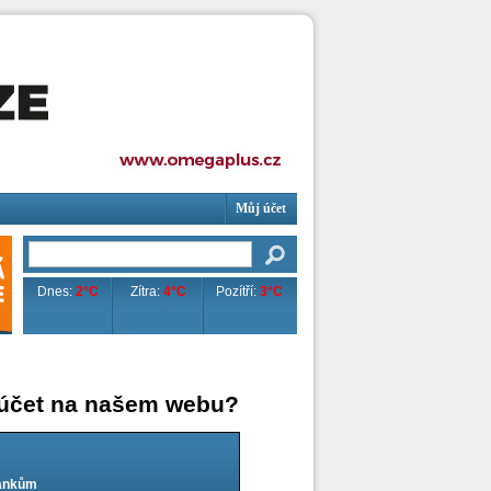
Můj účet
Dnes:
2°C
Zítra:
4°C
Pozítří:
3°C
 účet na našem webu?
lánkům