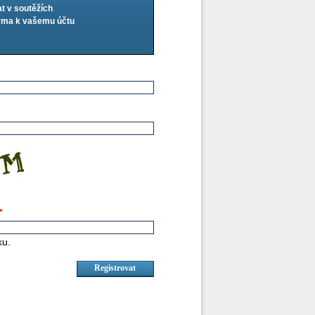
at v soutěžích
arma k vašemu účtu
*
ku.