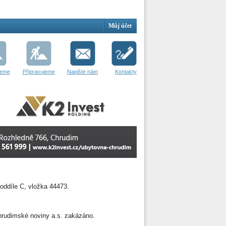
Můj účet
jeme
Připravujeme
Napište nám
Kontakty
oddíle C, vložka 44473.
 Chrudimské noviny a.s. zakázáno.