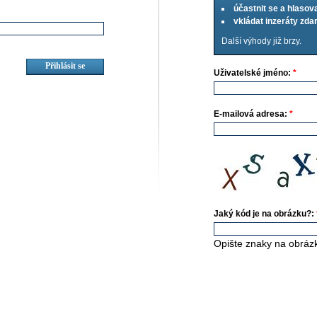
účastnit se a hlasov
vkládat inzeráty zd
Další výhody již brzy.
Uživatelské jméno:
*
E-mailová adresa:
*
Jaký kód je na obrázku?:
Opište znaky na obráz