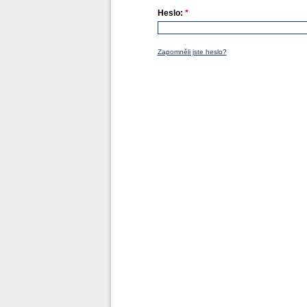
Heslo:
*
Zapomněli jste heslo?