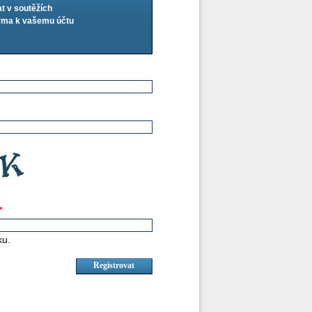
at v soutěžích
arma k vašemu účtu
*
ku.