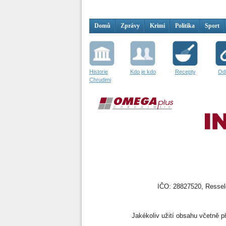
Domů
Zprávy
Krimi
Politika
Sport
Historie
Kdo je kdo
Recepty
Od
Chrudimi
IČO: 28827520, Resselo
Jakékoliv užití obsahu včetně př