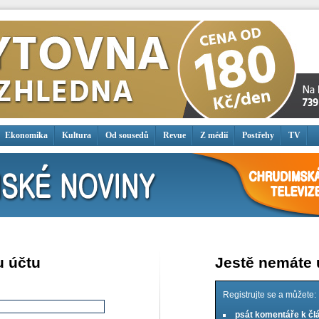
Ekonomika
Kultura
Od sousedů
Revue
Z médií
Postřehy
TV
u účtu
Jestě nemáte
Registrujte se a můžete:
psát komentáře k č