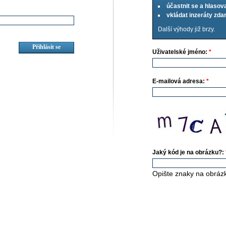
účastnit se a hlasov
vkládat inzeráty zd
Další výhody již brzy.
Uživatelské jméno:
*
E-mailová adresa:
*
Jaký kód je na obrázku?:
Opište znaky na obráz