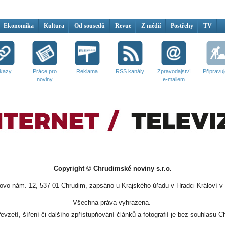
Ekonomika
Kultura
Od sousedů
Revue
Z médií
Postřehy
TV
kazy
Práce pro
Reklama
RSS kanály
Zpravodajství
Připravu
noviny
e-mailem
Copyright © Chrudimské noviny s.r.o.
vo nám. 12, 537 01 Chrudim, zapsáno u Krajského úřadu v Hradci Královí v 
Všechna práva vyhrazena.
evzetí, šíření či dalšího zpřístupňování článků a fotografií je bez souhlasu