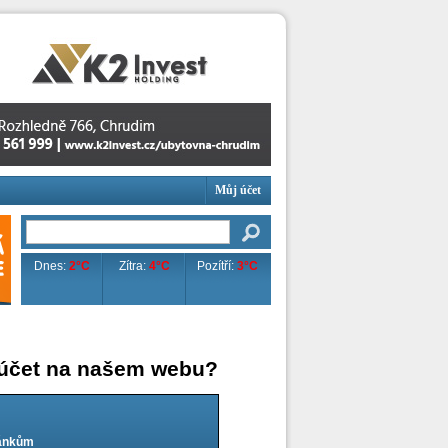
Můj účet
Dnes:
2°C
Zítra:
4°C
Pozítří:
3°C
 účet na našem webu?
lánkům