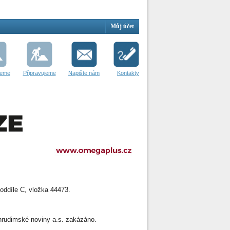
Můj účet
jeme
Připravujeme
Napište nám
Kontakty
oddíle C, vložka 44473.
 Chrudimské noviny a.s. zakázáno.