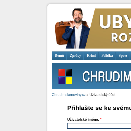
Domů
Zprávy
Krimi
Politika
Sport
Chrudimskenoviny.cz
» Uživatelský účet
Přihlašte se ke svém
Uživatelské jméno:
*