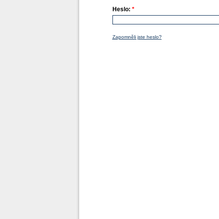
Heslo:
*
Zapomněli jste heslo?