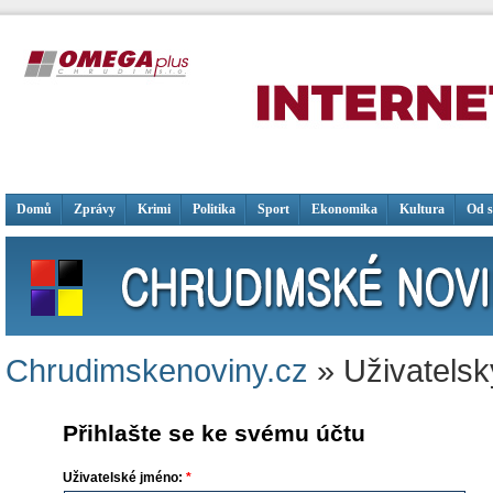
Domů
Zprávy
Krimi
Politika
Sport
Ekonomika
Kultura
Od 
Chrudimskenoviny.cz
» Uživatelsk
Přihlašte se ke svému účtu
Uživatelské jméno:
*