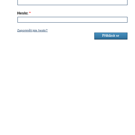
Heslo:
*
Zapomněli jste heslo?