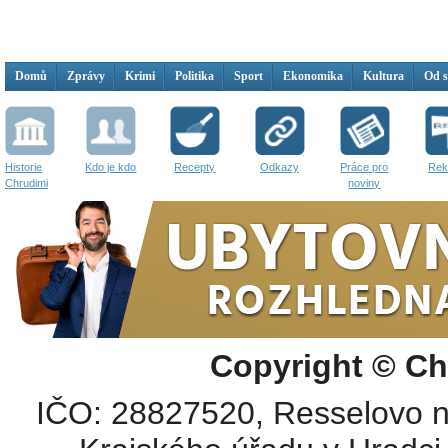
Domů
Zprávy
Krimi
Politika
Sport
Ekonomika
Kultura
Od 
Historie
Kdo je kdo
Recepty
Odkazy
Práce pro
Rek
Chrudimi
noviny
Copyright © Ch
IČO: 28827520, Resselovo n