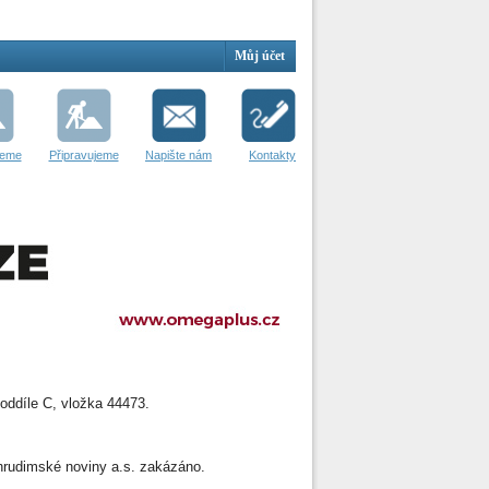
Můj účet
jeme
Připravujeme
Napište nám
Kontakty
oddíle C, vložka 44473.
 Chrudimské noviny a.s. zakázáno.