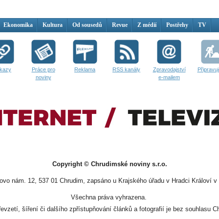
Ekonomika
Kultura
Od sousedů
Revue
Z médií
Postřehy
TV
kazy
Práce pro
Reklama
RSS kanály
Zpravodajství
Připravu
noviny
e-mailem
Copyright © Chrudimské noviny s.r.o.
vo nám. 12, 537 01 Chrudim, zapsáno u Krajského úřadu v Hradci Královí v 
Všechna práva vyhrazena.
evzetí, šíření či dalšího zpřístupňování článků a fotografií je bez souhlasu