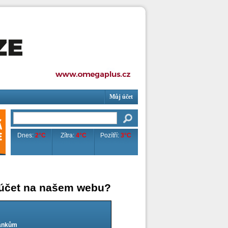
Můj účet
Dnes:
2°C
Zítra:
4°C
Pozítří:
3°C
 účet na našem webu?
lánkům