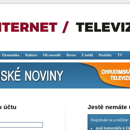
Ekonomika
Kultura
Od sousedů
Revue
Z médií
Postřehy
TV
u účtu
Jestě nemáte
Registrujte se a můžete:
psát komentáře k č