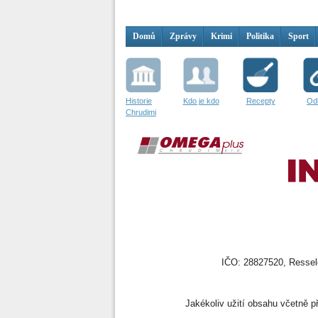
Domů
Zprávy
Krimi
Politika
Sport
Historie
Kdo je kdo
Recepty
Od
Chrudimi
IČO: 28827520, Resselo
Jakékoliv užití obsahu včetně př