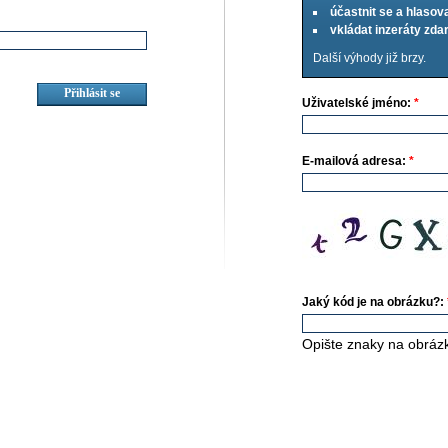
účastnit se a hlasov
vkládat inzeráty zd
Další výhody již brzy.
Uživatelské jméno:
*
E-mailová adresa:
*
Jaký kód je na obrázku?:
Opište znaky na obráz