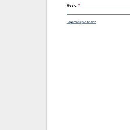
Heslo:
*
Zapomněli jste heslo?