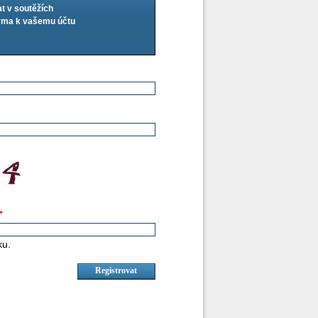
at v soutěžích
arma k vašemu účtu
*
ku.