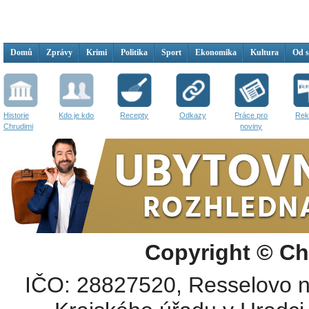
Domů
Zprávy
Krimi
Politika
Sport
Ekonomika
Kultura
Od 
Historie
Kdo je kdo
Recepty
Odkazy
Práce pro
Rek
Chrudimi
noviny
Copyright © Ch
IČO: 28827520, Resselovo n