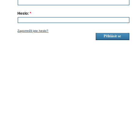
Heslo:
*
Zapomněli jste heslo?