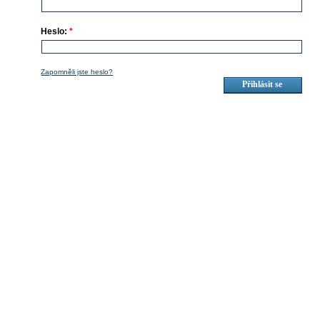
Heslo:
*
Zapomněli jste heslo?