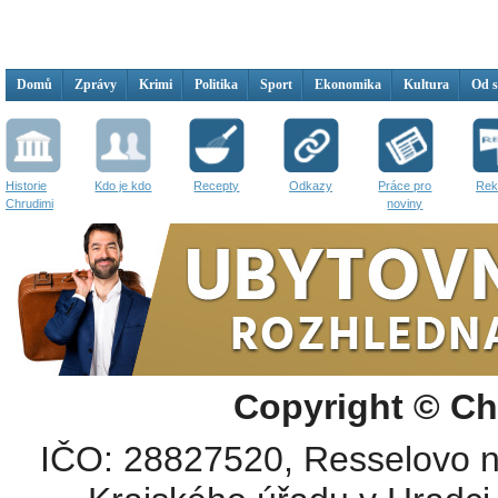
Domů
Zprávy
Krimi
Politika
Sport
Ekonomika
Kultura
Od 
Historie
Kdo je kdo
Recepty
Odkazy
Práce pro
Rek
Chrudimi
noviny
Copyright © Ch
IČO: 28827520, Resselovo n