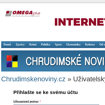
Domů
Zprávy
Krimi
Politika
Sport
Ekonomika
Kultura
Od 
Chrudimskenoviny.cz
» Uživatelsk
Přihlašte se ke svému účtu
Uživatelské jméno:
*