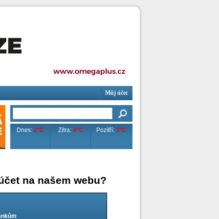
Můj účet
Dnes:
2°C
Zítra:
4°C
Pozítří:
3°C
 účet na našem webu?
lánkům