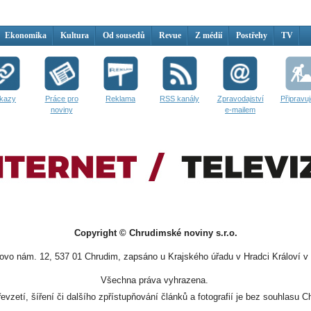
Ekonomika
Kultura
Od sousedů
Revue
Z médií
Postřehy
TV
kazy
Práce pro
Reklama
RSS kanály
Zpravodajství
Připravu
noviny
e-mailem
Copyright © Chrudimské noviny s.r.o.
vo nám. 12, 537 01 Chrudim, zapsáno u Krajského úřadu v Hradci Královí v 
Všechna práva vyhrazena.
evzetí, šíření či dalšího zpřístupňování článků a fotografií je bez souhlasu