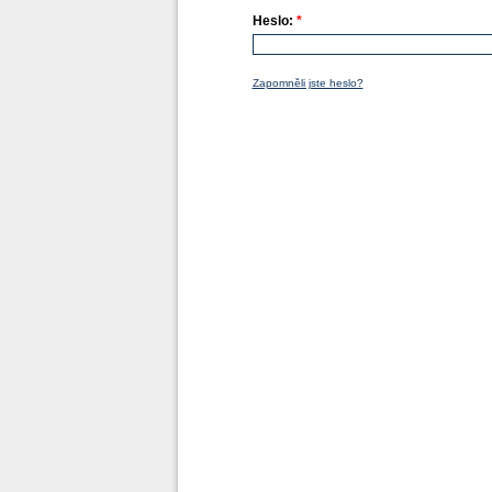
Heslo:
*
Zapomněli jste heslo?