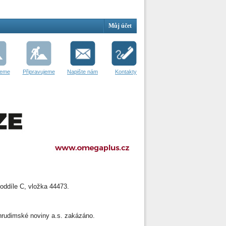
Můj účet
jeme
Připravujeme
Napište nám
Kontakty
oddíle C, vložka 44473.
 Chrudimské noviny a.s. zakázáno.