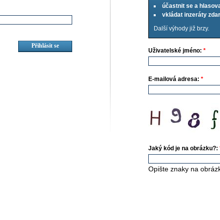
účastnit se a hlasov
vkládat inzeráty zd
Další výhody již brzy.
Uživatelské jméno:
*
E-mailová adresa:
*
Jaký kód je na obrázku?:
Opište znaky na obráz