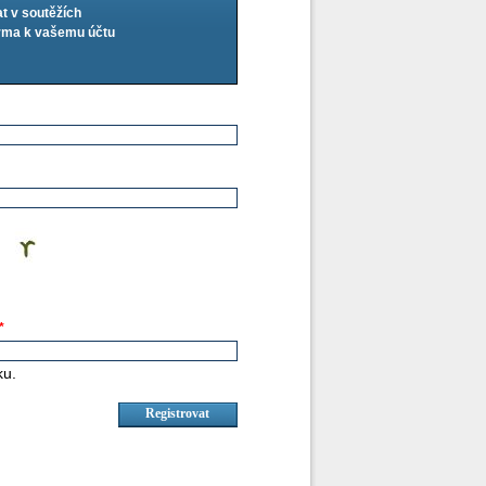
at v soutěžích
arma k vašemu účtu
*
ku.