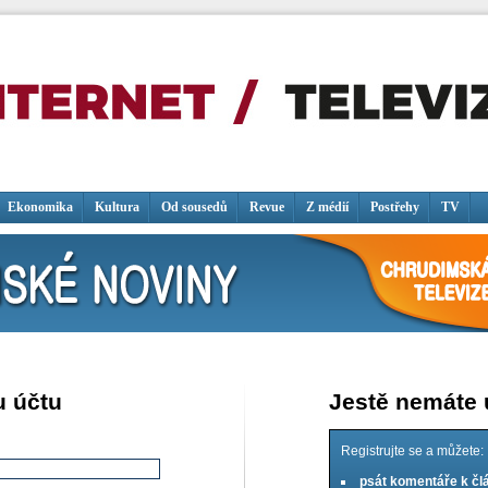
Ekonomika
Kultura
Od sousedů
Revue
Z médií
Postřehy
TV
u účtu
Jestě nemáte
Registrujte se a můžete:
psát komentáře k č