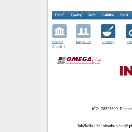
Domů
Zprávy
Krimi
Politika
Sport
Historie
Kdo je kdo
Recepty
Od
Chrudimi
IČO: 28827520, Resselo
Jakékoliv užití obsahu včetně př