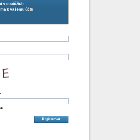
at v soutěžích
arma k vašemu účtu
*
ku.