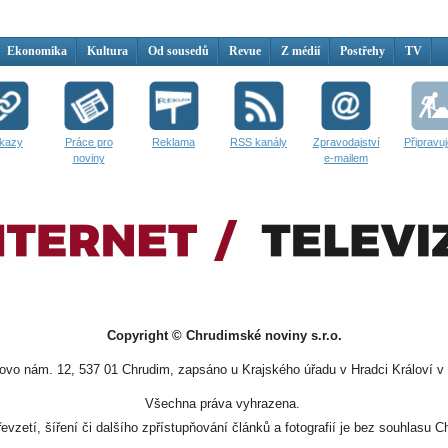
Ekonomika
Kultura
Od sousedů
Revue
Z médií
Postřehy
TV
kazy
Práce pro
Reklama
RSS kanály
Zpravodajství
Připravu
noviny
e-mailem
Copyright © Chrudimské noviny s.r.o.
vo nám. 12, 537 01 Chrudim, zapsáno u Krajského úřadu v Hradci Královí v 
Všechna práva vyhrazena.
evzetí, šíření či dalšího zpřístupňování článků a fotografií je bez souhlasu