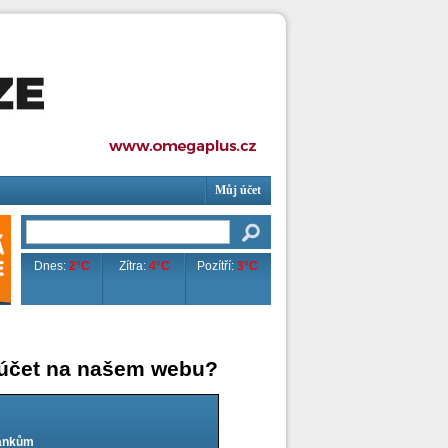
Můj účet
Dnes:
2°C
Zítra:
4°C
Pozítří:
3°C
 účet na našem webu?
lánkům