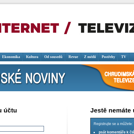
Ekonomika
Kultura
Od sousedů
Revue
Z médií
Postřehy
TV
u účtu
Jestě nemáte
Registrujte se a můžete:
psát komentáře k č