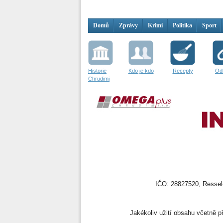
Domů
Zprávy
Krimi
Politika
Sport
Historie
Kdo je kdo
Recepty
Od
Chrudimi
IČO: 28827520, Resselo
Jakékoliv užití obsahu včetně př