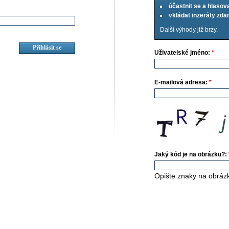
účastnit se a hlasov
vkládat inzeráty zd
Další výhody již brzy.
Uživatelské jméno:
*
E-mailová adresa:
*
Jaký kód je na obrázku?:
Opište znaky na obráz