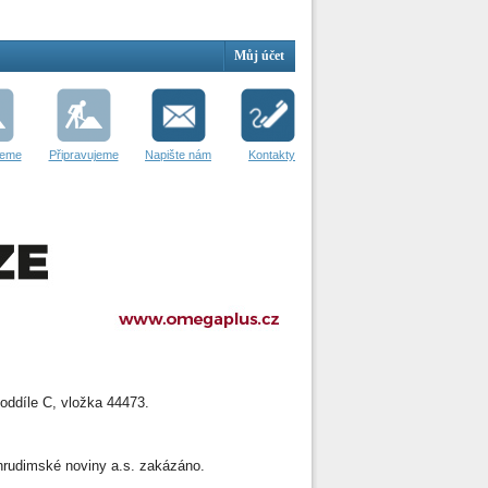
Můj účet
jeme
Připravujeme
Napište nám
Kontakty
oddíle C, vložka 44473.
 Chrudimské noviny a.s. zakázáno.