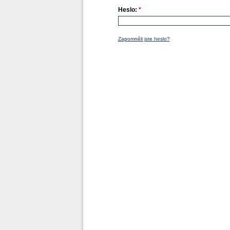
Heslo:
*
Zapomněli jste heslo?