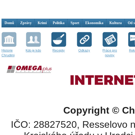
Domů
Zprávy
Krimi
Politika
Sport
Ekonomika
Kultura
Od 
Historie
Kdo je kdo
Recepty
Odkazy
Práce pro
Rek
Chrudimi
noviny
Copyright © Ch
IČO: 28827520, Resselovo n