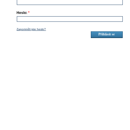
Heslo:
*
Zapomněli jste heslo?