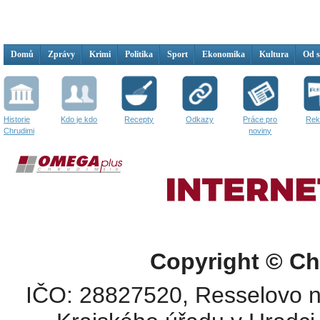
Domů
Zprávy
Krimi
Politika
Sport
Ekonomika
Kultura
Od 
Historie
Kdo je kdo
Recepty
Odkazy
Práce pro
Rek
Chrudimi
noviny
Copyright © Ch
IČO: 28827520, Resselovo n