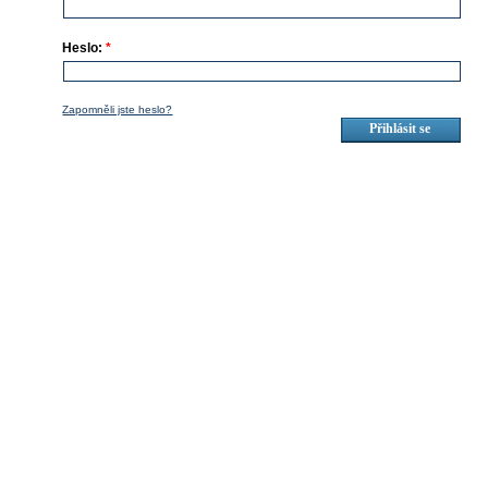
Heslo:
*
Zapomněli jste heslo?