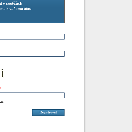
at v soutěžích
arma k vašemu účtu
*
ku.