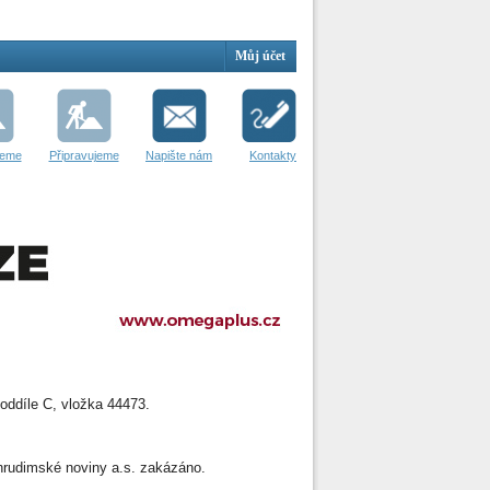
Můj účet
jeme
Připravujeme
Napište nám
Kontakty
oddíle C, vložka 44473.
 Chrudimské noviny a.s. zakázáno.