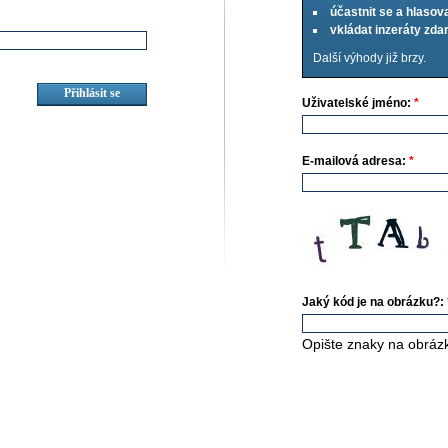
účastnit se a hlasov
vkládat inzeráty zd
Další výhody již brzy.
Uživatelské jméno:
*
E-mailová adresa:
*
Jaký kód je na obrázku?:
Opište znaky na obráz