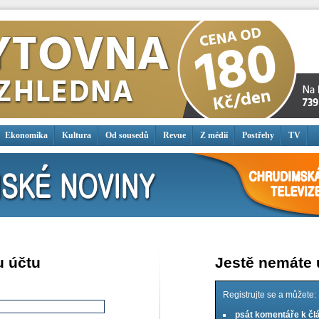
Ekonomika
Kultura
Od sousedů
Revue
Z médií
Postřehy
TV
u účtu
Jestě nemáte
Registrujte se a můžete:
psát komentáře k č