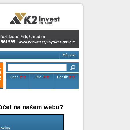
Můj účet
Dnes:
2°C
Zítra:
4°C
Pozítří:
3°C
 účet na našem webu?
lánkům