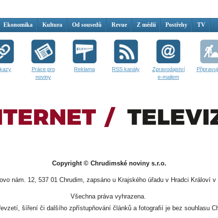
Ekonomika
Kultura
Od sousedů
Revue
Z médií
Postřehy
TV
kazy
Práce pro
Reklama
RSS kanály
Zpravodajství
Připravu
noviny
e-mailem
Copyright © Chrudimské noviny s.r.o.
vo nám. 12, 537 01 Chrudim, zapsáno u Krajského úřadu v Hradci Královí v 
Všechna práva vyhrazena.
evzetí, šíření či dalšího zpřístupňování článků a fotografií je bez souhlasu