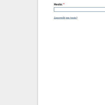
Heslo:
*
Zapomněli jste heslo?