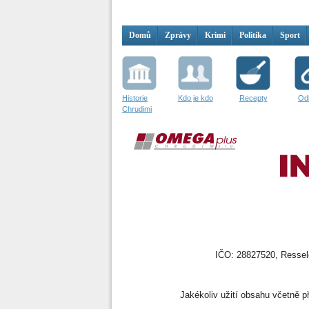
Domů
Zprávy
Krimi
Politika
Sport
Historie
Kdo je kdo
Recepty
Od
Chrudimi
IČO: 28827520, Resselo
Jakékoliv užití obsahu včetně př