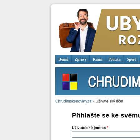
Domů
Zprávy
Krimi
Politika
Sport
Chrudimskenoviny.cz
» Uživatelský účet
Přihlašte se ke svém
Uživatelské jméno:
*