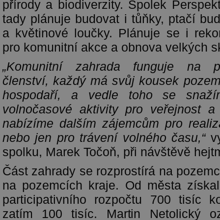
přírody a biodiverzity. Spolek Perspe
tady plánuje budovat i tůňky, ptačí bu
a květinové loučky. Plánuje se i rek
pro komunitní akce a obnova velkých s
„Komunitní zahrada funguje na pr
členství, každý má svůj kousek pozem
hospodaří, a vedle toho se snaží
volnočasové aktivity pro veřejnost a
nabízíme dalším zájemcům pro realizac
nebo jen pro trávení volného času,“
vy
spolku, Marek Točoň, při návštěvě hejt
Část zahrady se rozprostírá na pozemc
na pozemcích kraje. Od města získal
participativního rozpočtu 700 tisíc 
zatím 100 tisíc. Martin Netolický o