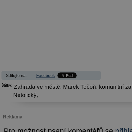
Sdílejte na:
Facebook
Štítky:
Zahrada ve městě,
Marek Točoň,
komunitní z
Netolický,
Reklama
Pro možnost psaní komentářů se
přihl