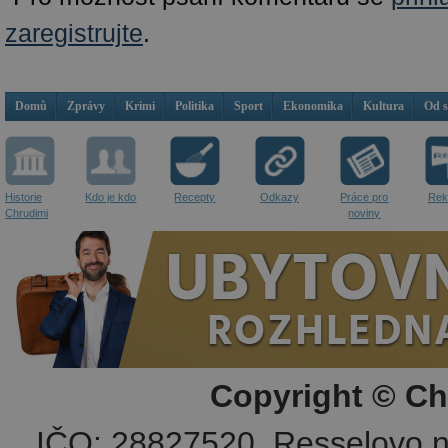
zaregistrujte
.
Domů
Zprávy
Krimi
Politika
Sport
Ekonomika
Kultura
Od 
Historie
Kdo je kdo
Recepty
Odkazy
Práce pro
Rek
Chrudimi
noviny
Copyright © Ch
IČO: 28827520, Resselovo n