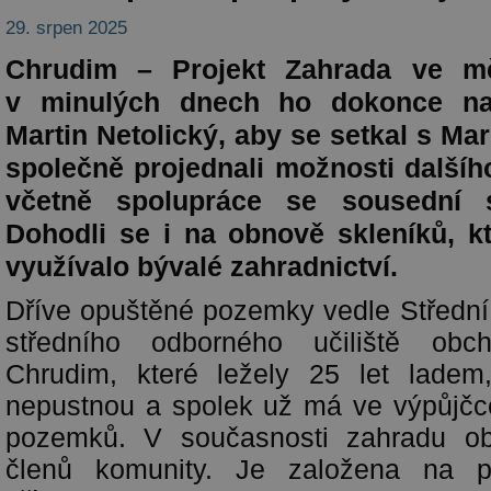
29. srpen 2025
Chrudim – Projekt Zahrada ve m
v minulých dnech ho dokonce nav
Martin Netolický, aby se setkal s M
společně projednali možnosti dalšího
včetně spolupráce se sousední s
Dohodli se i na obnově skleníků, kt
využívalo bývalé zahradnictví.
Dříve opuštěné pozemky vedle Střední
středního odborného učiliště ob
Chrudim, které ležely 25 let lade
nepustnou a spolek už má ve výpůjčce
pozemků. V současnosti zahradu ob
členů komunity. Je založena na pr