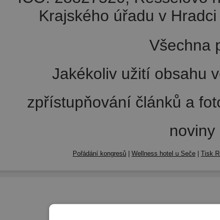
Krajského úřadu v Hradci 
Všechna p
Jakékoliv užití obsahu v
zpřístupňování článků a fo
noviny
Pořádání kongresů
|
Wellness hotel u Seče
|
Tisk R