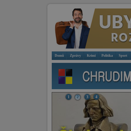
Domů
Zprávy
Krimi
Politika
Sport
1
2
3
4