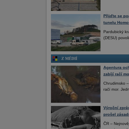
Přijďte se po
tunelu Homol
Pardubický kr
(DESU) povoli
Z MÉDIÍ
Agentura och
zabíjí račí mo
Chrudimsko – 
račí mor. Jed
Výroční zprá
prošel zása
ČR – Nejnověj