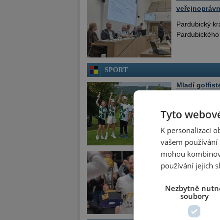
veřejnoprávn
Pardubický kr
Pardubického 
SPORT
Mladí golfis
republikové s
Tyto webové
ČR/Svobodné 
golfisté Golf
K personalizaci 
vašem používání n
mohou kombinovat
Radim Záruba
používání jejich 
Chrudim – Kap
večer na svém 
Nezbytně nutn
soubory