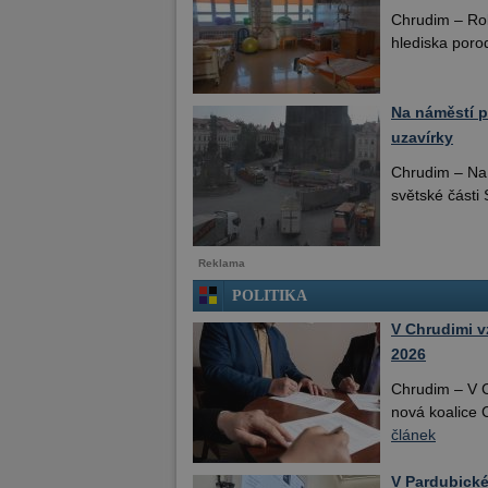
Chrudim – Rok 
hlediska porod
Na náměstí p
uzavírky
Chrudim – Na 
světské části 
Reklama
POLITIKA
V Chrudimi v
2026
Chrudim – V C
nová koalic
článek
V Pardubické