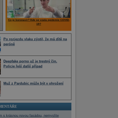
Co je koronavir? Kde se vzala epidemie COVID-
19?
Po rozjezdu vlaku zjistil, že má dítě na
peróně
Deepfake porno už je trestný čin.
Policie řeší další případ
Muž z Pardubic může být v ohrožení
MENTÁŘE
m s krásnou novou fasádou, nemyslíte