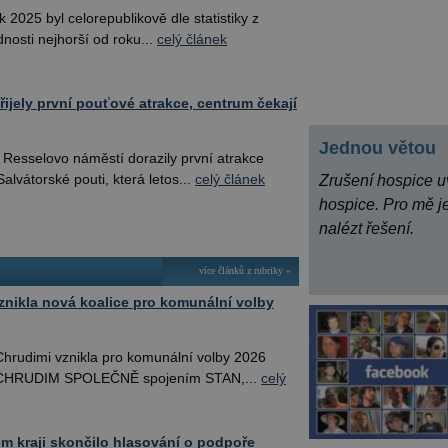
2025 byl celorepublikově dle statistiky z
nosti nejhorší od roku...
celý článek
řijely první pouťové atrakce, centrum čekají
Jednou větou
Resselovo náměstí dorazily první atrakce
Salvátorské pouti, která letos...
celý článek
Zrušení hospice uv
hospice. Pro mě je
nalézt řešení.
více článků z rubriky »
znikla nová koalice pro komunální volby
hrudimi vznikla pro komunální volby 2026
e CHRUDIM SPOLEČNĚ spojením STAN,...
celý
m kraji skončilo hlasování o podpoře