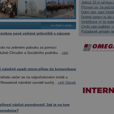
Jelikož 25 m od lesa p
Přiznam se, že počíná
Dobrý den, paní Vintr
Drobné opravy tu ale 
Vintrlíková, ty jsi ma
více článků z rubriky »
Chybí vám nadhled, c
Požadavek armády nep
vznikne nové veřejné griloviště s názvem
sto na zeleném palouku za pomocí
lužeb Chrudim a Sociálního podniku...
celý
ě náměstí spadl strom přímo do komunikace
středu večer se na odpočinkovém místě u
 Resselově náměstí vyvrátil suchý...
celý článek
přinesl nárůst porodnosti! Jak je na tom
porodnice?