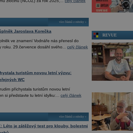
u zločinu (NCOZ) za rok 2025,...
celý článek
více článků z rubriky »
úplněk Jaroslava Korečka
REVUE
plněk ve znamení Vodnáře nás přenesl do
y roku. 29.července dosáhl svého...
celý článek
hystala turistům novou letní výzvu:
veřejných WC
udim přichystala turistům novou letní
n si představte tu letní idylku:...
celý článek
více článků z rubriky »
Léto je zátěžový test pro klouby, bolestmi
Čechů