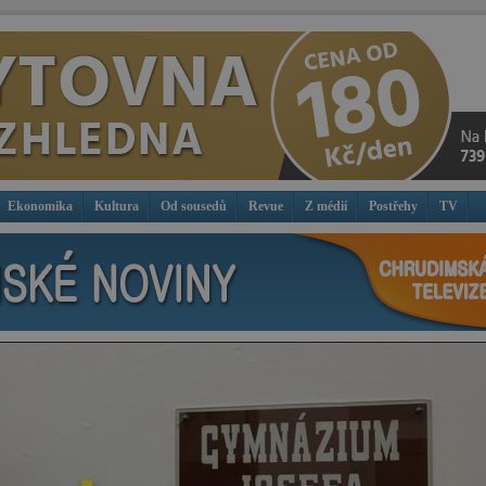
Ekonomika
Kultura
Od sousedů
Revue
Z médií
Postřehy
TV