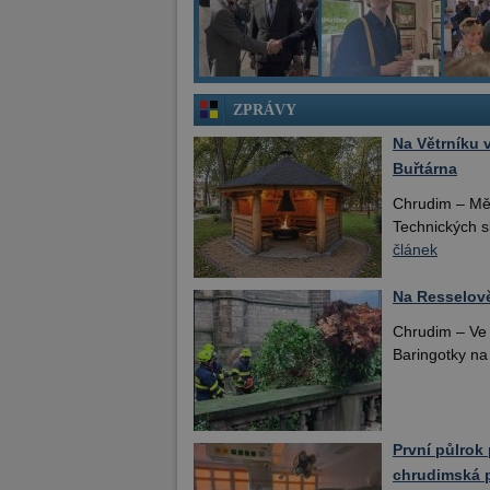
ZPRÁVY
Na Větrníku 
Buřtárna
Chrudim – Mě
Technických s
článek
Na Resselov
Chrudim – Ve 
Baringotky na
První půlrok 
chrudimská 