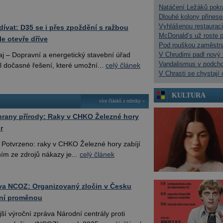
Natáčení Ležáků pokra
Dlouhé kolony přinese
Vyhlášenou restauraci
dívat: D35 se i přes zpoždění s ražbou
McDonald’s už roste p
e otevře dříve
Pod rouškou zaměstnán
aj – Dopravní a energetický stavební úřad
V Chrudimi padl nový 
Vandalismus v podcho
l dočasné řešení, které umožní...
celý článek
V Chrasti se chystají 
KULTURA
více článků z rubriky »
rany přírody: Raky v CHKO Železné hory
r
Potvrzeno: raky v CHKO Železné hory zabíjí
ním ze zdrojů nákazy je...
celý článek
va NCOZ: Organizovaný zločin v Česku
dní proměnou
ší výroční zpráva Národní centrály proti