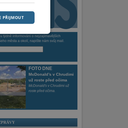
y
Kamera
ě
Recepty
E PŘIJMOUT
ou týdně informováni o nejzajímavějších
eho města a okolí, napište nám svůj mail.
FOTO DNE
McDonald’s v Chrudimi
už roste před očima
McDonald's v Chrudimi už
roste před očima.
 ZPRÁVY