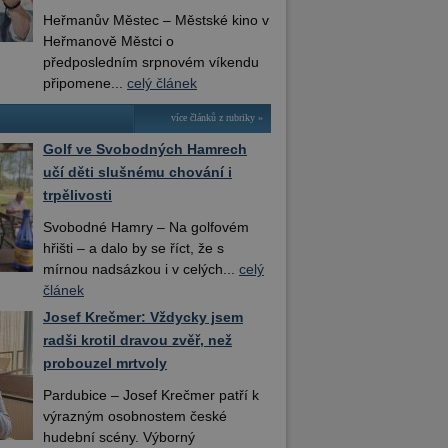
Heřmanův Městec – Městské kino v
Heřmanově Městci o
předposledním srpnovém víkendu
připomene...
celý článek
více článků z rubriky »
Golf ve Svobodných Hamrech
učí děti slušnému chování i
trpělivosti
Svobodné Hamry – Na golfovém
hřišti – a dalo by se říct, že s
mírnou nadsázkou i v celých...
celý
článek
Josef Krečmer: Vždycky jsem
radši krotil dravou zvěř, než
probouzel mrtvoly
Pardubice – Josef Krečmer patří k
výrazným osobnostem české
hudební scény. Výborný