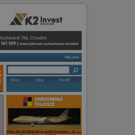
Můj účet
Dnes:
2°C
Zítra:
4°C
Pozítří:
3°C
Přílet AN 124 RUSLAN na letiště Pardubice, 21. a...