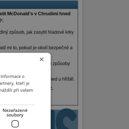
stit McDonald's v Chrudimi hned
?:
dlný způsob, jak zasytit hladové krky
dí mi to, pokud je okolí bezpečné a
×
ože to podporuje nezdravé způsoby
 Informace o
dné, fastfood nemá být hned u hřiště.
tnery, kteří je
o jedno, je to každého věc.
máždili při vašem
Nezařazené
soubory
árny
Volná místa
turou
Školy
a
školky