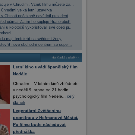
čuje v Chrudimi. Vznik filmu můžete za...
 Chrudimi velká letní uzavírka
 v Chrasti nečekaně navštívil prezident
řed očima. Zatím ho supluje Hranorobot!
í u kolotočů vykořisťovali své oběti pr...
rekord
du mají tentokrát na svědomí ženy
otevřít nové obchodní centrum se super...
více článků z rubriky »
Letní kino uvádí španělský film
Neděle
Chrudim – V letním kině zhlédnete
v neděli 9. srpna od 21 hodin
psychologický film Neděle...
celý
článek
Legendární Zvětšeninu
promítnou v Heřmanově Městci.
Po filmu bude následovat
přednáška