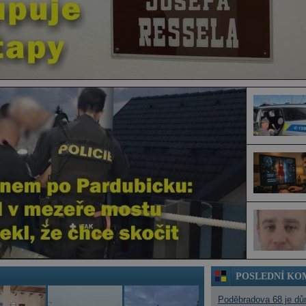
POSLEDNÍ KO
Poděbradova 68 je dů