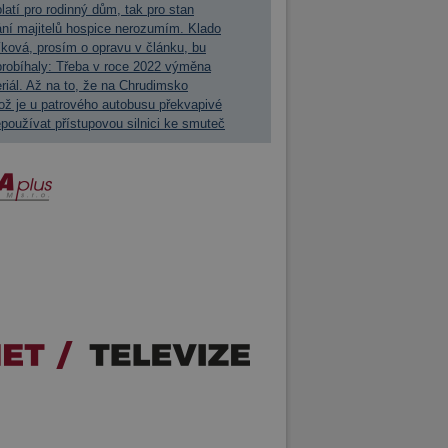
latí pro rodinný dům, tak pro stan
ní majitelů hospice nerozumím. Klado
líková, prosím o opravu v článku, bu
probíhaly: Třeba v roce 2022 výměna
teriál. Až na to, že na Chrudimsko
ož je u patrového autobusu překvapivé
oužívat přístupovou silnici ke smuteč