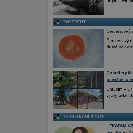
organizovaném
POSTŘEHY
Červencový 
Červencový ú
druhé polovin
Chrudim přic
osvěžení u 
Chrudim – Chr
vychytávku. Je
Z REDAKČNÍ POŠTY
LÉKÁRNA.CZ: 
trpí třetina 