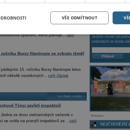
Jídelní lístk
více článků z rubriky »
Sportovišt
 mít studii náplavky hotovou do konce
Úřady
ODROBNOSTI
VŠE ODMÍTNOUT
VŠ
sto Chrudim pokračuje v přípravách na
ipovodňová opatření, která plánuje...
celý
Jestliže chcete být jedn
událostech ze života naš
 ročníku Burzy filantropie se vybralo téměř
ubilejním 15. ročníku Burzy filantropie letos
toři několik neziskových...
celý článek
více článků z rubriky »
ochově Týnci zavřeli inspektoři
 Jedna ze dvou vietnamských večerek v
Reklama
 se ocitla na pranýři inspektorů ze...
celý
NEJČTENĚJŠÍ