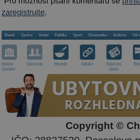
Pro možnost psaní komentářů se
přihl
zaregistrujte
.
Domů
Zprávy
Krimi
Politika
Sport
Ekonomika
Kultura
Od 
Historie
Kdo je kdo
Recepty
Odkazy
Práce pro
Rek
Chrudimi
noviny
Copyright © Ch