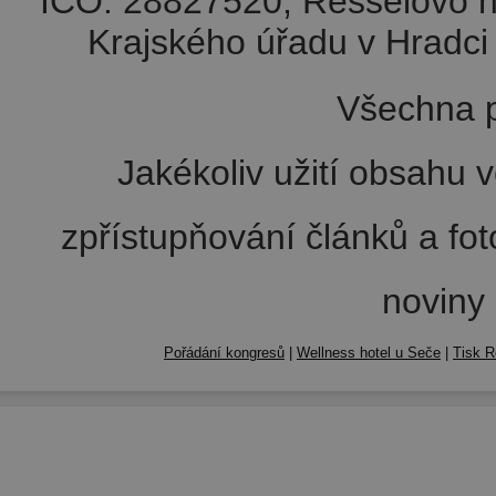
IČO: 28827520, Resselovo n
Krajského úřadu v Hradci 
Všechna p
Jakékoliv užití obsahu v
zpřístupňování článků a fo
noviny
Pořádání kongresů
|
Wellness hotel u Seče
|
Tisk R