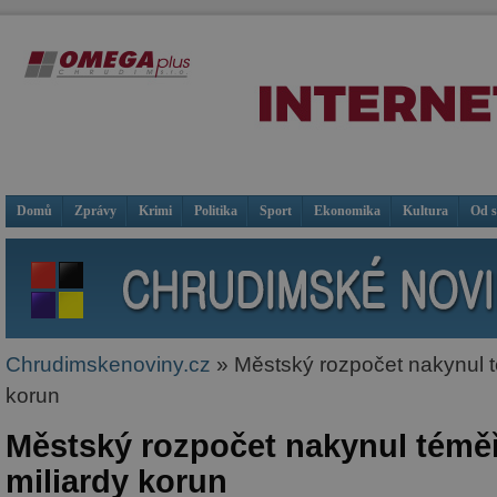
Domů
Zprávy
Krimi
Politika
Sport
Ekonomika
Kultura
Od 
Chrudimskenoviny.cz
» Městský rozpočet nakynul t
korun
Městský rozpočet nakynul téměř
miliardy korun