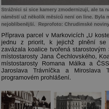
Strážníci si sice kamery zmodernizují, ale ta 
náměstí už několik měsíců není on line. Byla 
nejoblíbenější. Reprofoto: Chrudimské novin
Příprava parcel v Markovicích „U koste
jednu z priorit, k jejichž plnění se
zavázala koalice tvořená starostový
místostarosty Jana Čechlovského, Koa
místostarosty Romana Málka a ČSSD
Jaroslava Trávníčka a Miroslava 
programovém prohlášení.