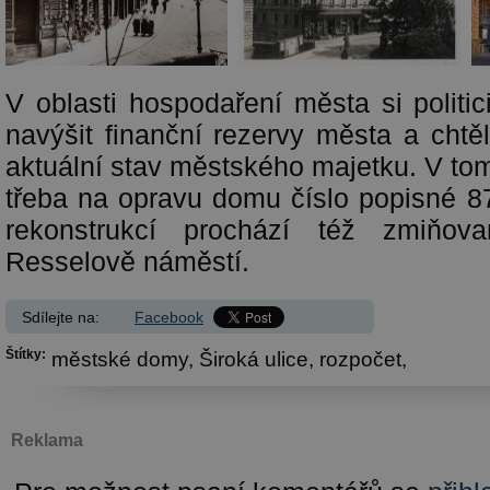
V oblasti hospodaření města si politici
navýšit finanční rezervy města a chtěl
aktuální stav městského majetku. V to
třeba na opravu domu číslo popisné 87
rekonstrukcí prochází též zmiňov
Resselově náměstí.
Sdílejte na:
Facebook
Štítky:
městské domy,
Široká ulice,
rozpočet,
Reklama