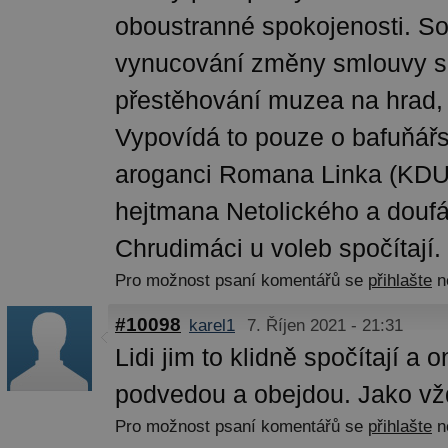
oboustranné spokojenosti. S
vynucování změny smlouvy s
přestěhování muzea na hrad, 
Vypovídá to pouze o bafuňářs
aroganci Romana Linka (KDU
hejtmana Netolického a doufá
Chrudimáci u voleb spočítají.
Pro možnost psaní komentářů se
přihlašte
n
#10098
karel1
7. Říjen 2021 - 21:31
Lidi jim to klidně spočítají a o
podvedou a obejdou. Jako vž
Pro možnost psaní komentářů se
přihlašte
n