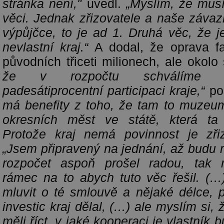
stránka není,"
uvedl.
„
Myslím, že musí
věci. Jednak zřizovatele a naše záva
výpůjčce, to je ad 1. Druhá věc, že j
nevlastní kraj.“
A dodal, že oprava f
původních třiceti milionech, ale okolo
že v rozpočtu schválíme m
padesátiprocentní participaci kraje,“
po
má benefity z toho, že tam to muzeu
okresních měst ve státě, která ta
Protože kraj nemá povinnost je zřiz
„Jsem připravený na jednání, až budu mí
rozpočet aspoň prošel radou, tak 
rámec na to abych tuto věc řešil. (
mluvit o té smlouvě a nějaké délce, 
investic kraj dělal, (…) ale myslím si,
měli říct, v jaké kooperaci je vlastník 