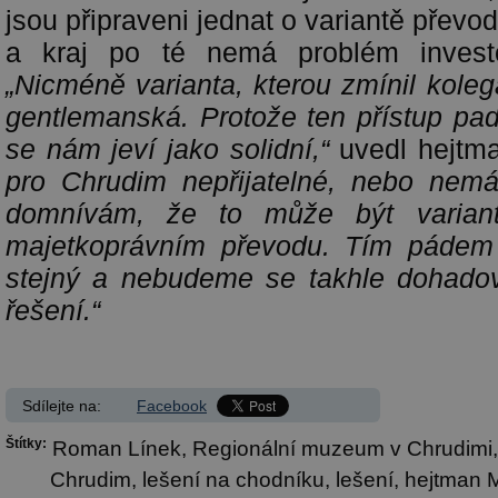
jsou připraveni jednat o variantě převo
a kraj po té nemá problém invest
„Nicméně varianta, kterou zmínil koleg
gentlemanská. Protože ten přístup pa
se nám jeví jako solidní,“
uvedl hejtm
pro Chrudim nepřijatelné, nebo nemá
domnívám, že to může být varian
majetkoprávním převodu. Tím pádem 
stejný a nebudeme se takhle dohadov
řešení.“
Sdílejte na:
Facebook
Štítky:
Roman Línek,
Regionální muzeum v Chrudimi
Chrudim,
lešení na chodníku,
lešení,
hejtman M