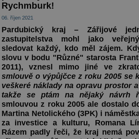
Rychmburk!
06. říjen 2021
Pardubický kraj – Zářijové jed
zastupitelstva mohl jako veřej
sledovat každý, kdo měl zájem. Kd
slovu v bodu "Různé" starosta Frant
2011), vznesl mimo jiné ve zkra
smlouvě o výpůjčce z roku 2005 se k
veškeré náklady na opravu prostor a
takže se ptám na nějaký návrh ř
smlouvou z roku 2005 ale dostalo d
Martina Netolického (3PK) i náměst
za investice a kulturu, Romana Lí
Rázem padly řeči, že kraj nemá po