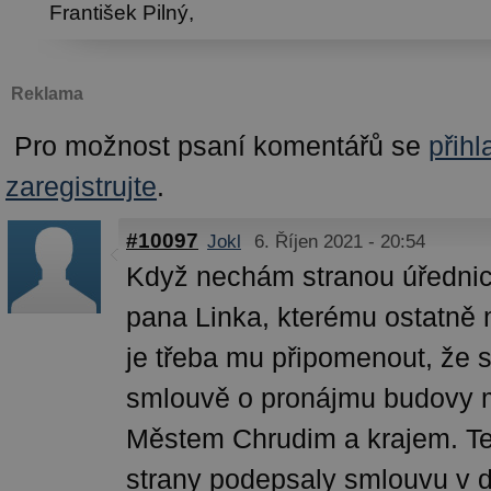
František Pilný,
Reklama
Pro možnost psaní komentářů se
přihl
zaregistrujte
.
#10097
Jokl
6. Říjen 2021 - 20:54
Když nechám stranou úředni
pana Linka, kterému ostatně
je třeba mu připomenout, že s
smlouvě o pronájmu budovy 
Městem Chrudim a krajem. Te
strany podepsaly smlouvu v d