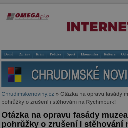
Domů
Zprávy
Krimi
Politika
Sport
Ekonomika
Kultura
Od 
Chrudimskenoviny.cz
» Otázka na opravu fasády m
pohrůžky o zrušení i stěhování na Rychmburk!
Otázka na opravu fasády muzea
pohrůžky o zrušení i stěhování 