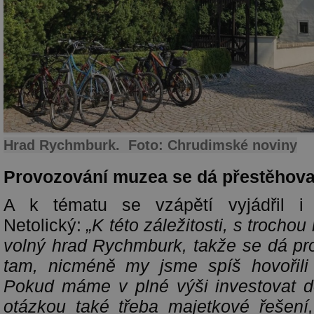
Hrad Rychmburk. Foto: Chrudimské noviny
Provozování muzea se dá přestěhovat
A k tématu se vzápětí vyjádřil i 
Netolický:
„K této záležitosti, s troch
volný hrad Rychmburk, takže se dá pr
tam, nicméně my jsme spíš hovořili 
Pokud máme v plné výši investovat d
otázkou také třeba majetkové řešení,