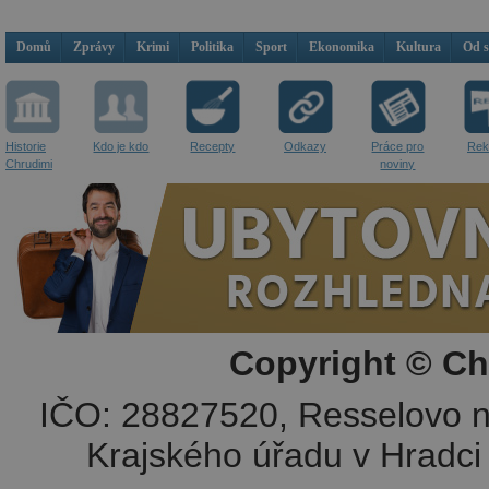
Domů
Zprávy
Krimi
Politika
Sport
Ekonomika
Kultura
Od 
Historie
Kdo je kdo
Recepty
Odkazy
Práce pro
Rek
Chrudimi
noviny
Copyright © Ch
IČO: 28827520, Resselovo n
Krajského úřadu v Hradci 