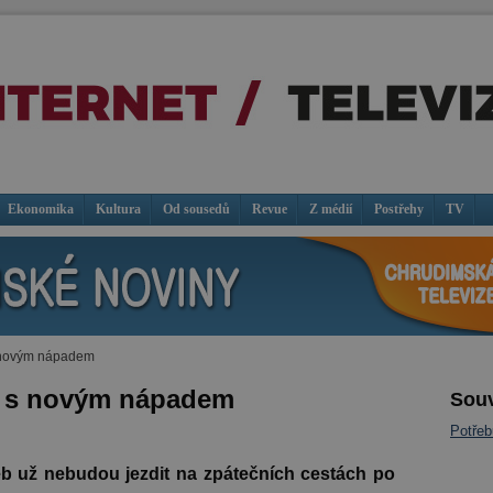
Ekonomika
Kultura
Od sousedů
Revue
Z médií
Postřehy
TV
s novým nápadem
ly s novým nápadem
Souv
Potře
b už nebudou jezdit na zpátečních cestách po