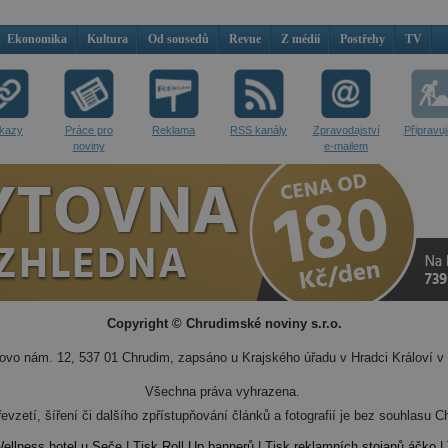
Ekonomika
Kultura
Od sousedů
Revue
Z médií
Postřehy
TV
kazy
Práce pro
Reklama
RSS kanály
Zpravodajství
Připravu
noviny
e-mailem
Copyright © Chrudimské noviny s.r.o.
vo nám. 12, 537 01 Chrudim, zapsáno u Krajského úřadu v Hradci Královí v 
Všechna práva vyhrazena.
evzetí, šíření či dalšího zpřístupňování článků a fotografií je bez souhlasu
ellness hotel u Seče
|
Tisk Roll Up bannerů
|
Tisk reklamních stojanů áčko
|