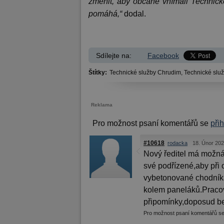
změnit, aby občané vnímali Technické
pomáhá,“
dodal.
Sdílejte na:
Facebook
Štítky:
Technické služby Chrudim,
Technické slu
Reklama
Pro možnost psaní komentářů se
při
#10618
rodacka
18. Únor 202
Nový ředitel má možná 
své podřízené,aby při
vybetonované chodníka 
kolem paneláků.Pracov
připomínky,doposud be
Pro možnost psaní komentářů s