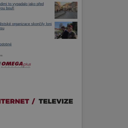
dimi to vypadalo jako před
ou bouří
stské organizace skončily loni
usu
podobné
ma