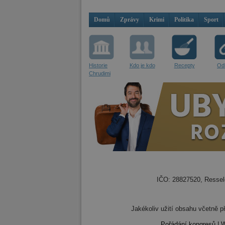
Domů
Zprávy
Krimi
Politika
Sport
Historie
Kdo je kdo
Recepty
Od
Chrudimi
IČO: 28827520, Resselo
Jakékoliv užití obsahu včetně př
Pořádání kongresů
|
W