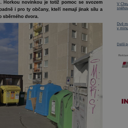
o. Horkou novinkou je totiž pomoc se svozem
V Chru
sněhov
dně i pro ty občany, kteří nemají jinak sílu a
do sběrného dvora.
Dvě mě
v mín
Další 
Rekla