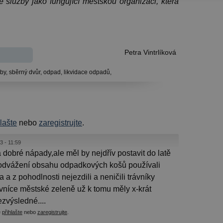
 služby jako fungující městskou organizaci, která
Petra Vintrlíková
žby,
sběrný dvůr,
odpad,
likvidace odpadů,
hlašte
nebo
zaregistrujte
.
3 - 11:59
dobré nápady,ale měl by nejdřív postavit do latě
 odvážení obsahu odpadkových košů používali
a z pohodlnosti nejezdili a neničili trávníky
níce městské zeleně už k tomu měly x-krát
zvýsledné....
e
přihlašte
nebo
zaregistrujte
.