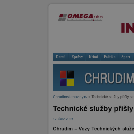
Domů
Zprávy
Krimi
Politika
Sport
Chrudimskenoviny.cz
» Technické služby přišly 
Technické služby přiš
17. únor 2023
Chrudim – Vozy Technických služe