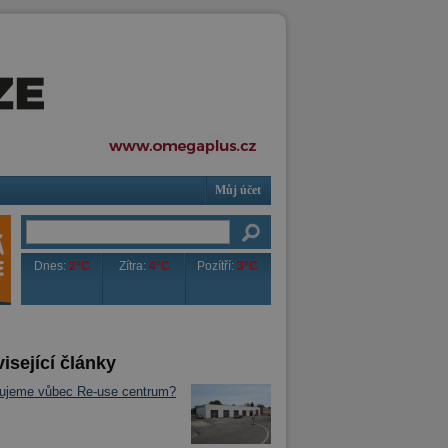
Můj účet
Dnes:
2°C
Zítra:
4°C
Pozítří:
3°C
isející články
bujeme vůbec Re-use centrum?