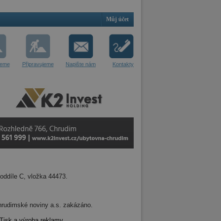
Můj účet
jeme
Připravujeme
Napište nám
Kontakty
oddíle C, vložka 44473.
 Chrudimské noviny a.s. zakázáno.
Tisk a výroba reklamy