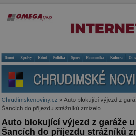
Domů
Zprávy
Krimi
Politika
Sport
Ekonomika
Kultura
Od 
Chrudimskenoviny.cz
» Auto blokující výjezd z gará
Šancích do příjezdu strážníků zmizelo
Auto blokující výjezd z garáže u
Šancích do příjezdu strážníků z