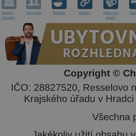
Historie
Kdo je kdo
Recepty
Odkazy
Práce pro
Rek
Chrudimi
noviny
Copyright © Ch
IČO: 28827520, Resselovo n
Krajského úřadu v Hradci 
Všechna p
Jakékoliv užití obsahu v