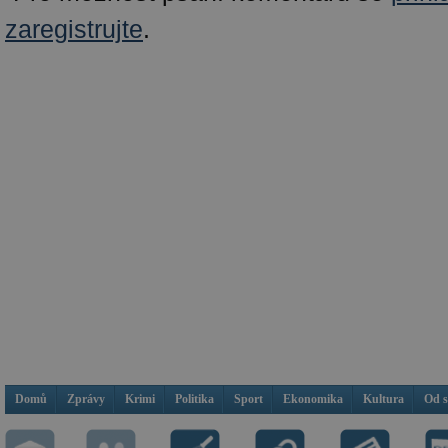
zaregistrujte
.
Domů
Zprávy
Krimi
Politika
Sport
Ekonomika
Kultura
Od 