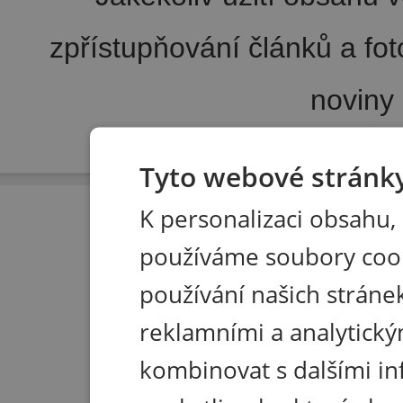
zpřístupňování článků a fo
noviny
Pořádání kongresů
|
Wellness hotel u Seče
|
Tisk R
Tyto webové stránky
K personalizaci obsahu,
používáme soubory coo
používání našich stránek
reklamními a analytický
kombinovat s dalšími in