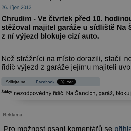
26. říjen 2012
Chrudim - Ve čtvrtek před 10. hodino
stěžoval majitel garáže u sídliště Na
z ní výjezd blokuje cizí auto.
Než strážníci na místo dorazili, stačil
řidič výjezd z garáže jejímu majiteli uvol
Sdílejte na:
Facebook
Štítky:
nezodpovědný řidič,
Na Šancích,
garáž,
blokuj
Reklama
Pro možnost psaní komentářů se
přihl