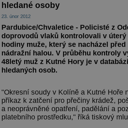
hledané osoby
23. únor 2012
Pardubice/Chvaletice - Policisté z Od
doprovodů vlaků kontrolovali v úterý
hodiny muže, který se nacházel před
nádražní halou. V průběhu kontroly v
48letý muž z Kutné Hory je v databáz
hledaných osob.
"Okresní soudy v Kolíně a Kutné Hoře n
příkaz k zatčení pro přečiny krádež, po
a neoprávněné opatření, padělání a p
platebního prostředku," říká tiskový ml