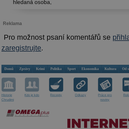
hledaná osoba,
Reklama
Pro možnost psaní komentářů se
přihl
zaregistrujte
.
Domů
Zprávy
Krimi
Politika
Sport
Ekonomika
Kultura
Od 
Historie
Kdo je kdo
Recepty
Odkazy
Práce pro
Rek
Chrudimi
noviny