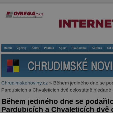
Domů
Zprávy
Krimi
Politika
Sport
Ekonomika
Kultura
Od 
Chrudimskenoviny.cz
» Během jediného dne se poda
Pardubicích a Chvaleticích dvě celostátně hledané
Během jediného dne se podařilo
Pardubicích a Chvaleticích dvě 