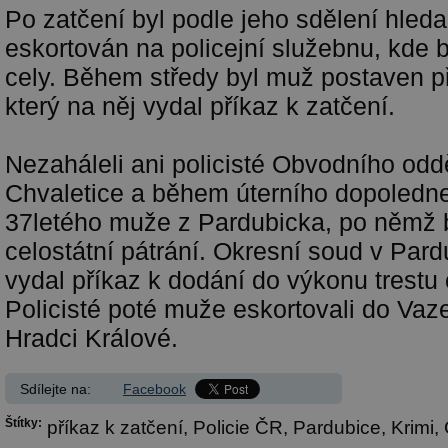
Po zatčení byl podle jeho sdělení hled
eskortován na policejní služebnu, kde 
cely. Během středy byl muž postaven p
který na něj vydal příkaz k zatčení.
Nezaháleli ani policisté Obvodního odd
Chvaletice a během úterního dopoledne
37letého muže z Pardubicka, po němž 
celostátní pátrání. Okresní soud v Pard
vydal příkaz k dodání do výkonu trestu
Policisté poté muže eskortovali do Vaz
Hradci Králové.
Sdílejte na:
Facebook
Štítky:
příkaz k zatčení,
Policie ČR,
Pardubice,
Krimi,