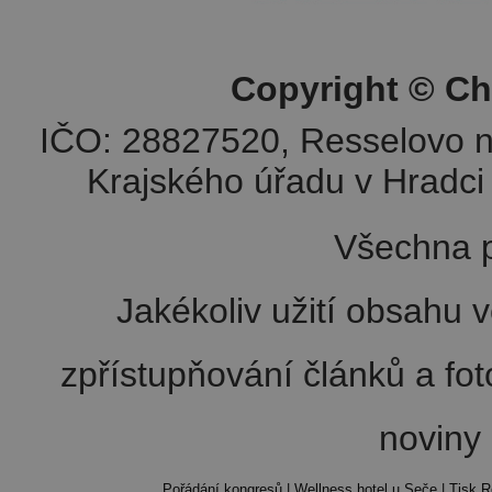
Copyright © Ch
IČO: 28827520, Resselovo n
Krajského úřadu v Hradci 
Všechna p
Jakékoliv užití obsahu v
zpřístupňování článků a fo
noviny
Pořádání kongresů
|
Wellness hotel u Seče
|
Tisk R