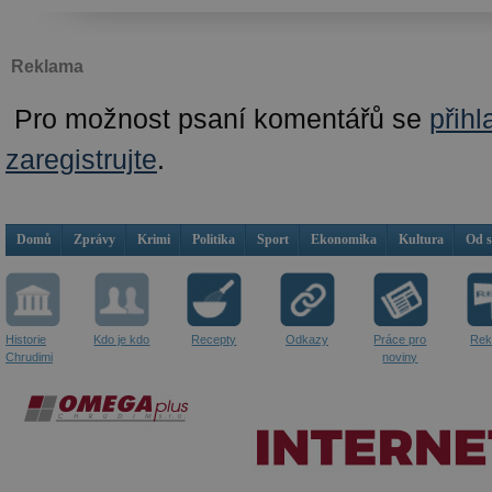
Reklama
Pro možnost psaní komentářů se
přihl
zaregistrujte
.
Domů
Zprávy
Krimi
Politika
Sport
Ekonomika
Kultura
Od 
Historie
Kdo je kdo
Recepty
Odkazy
Práce pro
Rek
Chrudimi
noviny