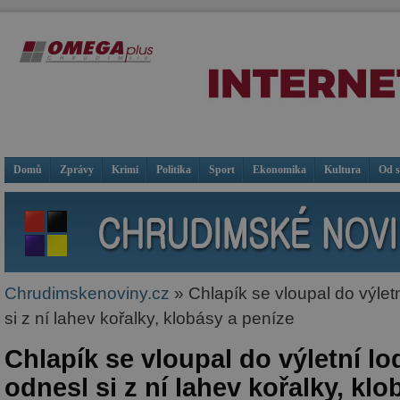
Domů
Zprávy
Krimi
Politika
Sport
Ekonomika
Kultura
Od 
Chrudimskenoviny.cz
» Chlapík se vloupal do výletn
si z ní lahev kořalky, klobásy a peníze
Chlapík se vloupal do výletní lo
odnesl si z ní lahev kořalky, kl