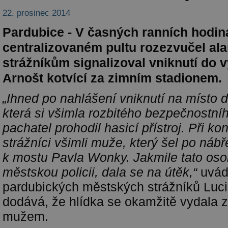
22. prosinec 2014
Pardubice - V časných ranních hodin
centralizovaném pultu rozezvučel ala
strážníkům signalizoval vniknutí do vý
Arnošt kotvící za zimním stadionem.
„Ihned po nahlášení vniknutí na místo d
která si všimla rozbitého bezpečnostní
pachatel prohodil hasicí přístroj. Při kon
strážníci všimli muže, který šel po ná
k mostu Pavla Wonky. Jakmile tato osob
městskou policii, dala se na útěk,“
uvád
pardubických městských strážníků Luc
dodává, že hlídka se okamžitě vydala z
mužem.