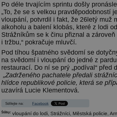
Po déle trvajícím sprintu došly pronásl
„To, že se s velkou pravděpodobností j
vloupání, potvrdil i fakt, že 26letý muž
alkoholu a balení klobás, které z lodi od
Strážníkům se k činu přiznal a zároveň p
i tržbu,“ pokračuje mluvčí.
Pod tíhou špatného svědomí se dotyčný
na svědomí i vloupání do jedné z pard
restaurací. Do ní se prý „podíval“ před
„Zadrženého pachatele předali strážníc
hlídce republikové policie, která se př
uzavírá Lucie Klementová.
Sdílejte na:
Facebook
Štítky:
vloupání do lodi,
Strážníci,
Městská policie,
Arn