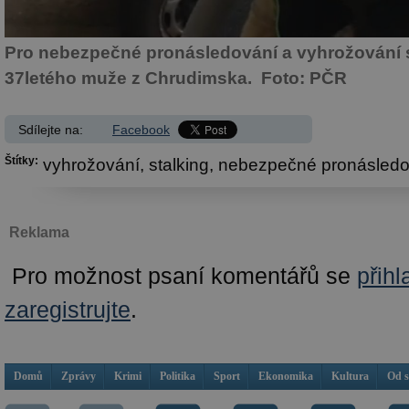
Pro nebezpečné pronásledování a vyhrožování s
37letého muže z Chrudimska. Foto: PČR
Sdílejte na:
Facebook
Štítky:
vyhrožování,
stalking,
nebezpečné pronásledo
Reklama
Pro možnost psaní komentářů se
přihl
zaregistrujte
.
Domů
Zprávy
Krimi
Politika
Sport
Ekonomika
Kultura
Od 