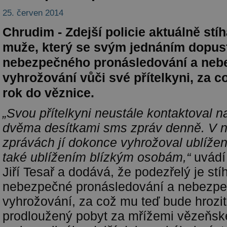
25. červen 2014
Chrudim - Zdejší policie aktuálně stí
muže, který se svým jednáním dopust
nebezpečného pronásledování a ne
vyhrožování vůči své přítelkyni, za c
rok do věznice.
„Svou přítelkyni neustále kontaktoval n
dvěma desítkami sms zpráv denně. V n
zprávách jí dokonce vyhrožoval ublížen
také ublížením blízkým osobám,“
uvádí 
Jiří Tesař a dodává, že podezřelý je stí
nebezpečné pronásledování a nebezp
vyhrožování, za což mu teď bude hrozit
prodloužený pobyt za mřížemi vězeňské