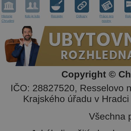
Historie
Kdo je kdo
Recepty
Odkazy
Práce pro
Rek
Chrudimi
noviny
Copyright © Ch
IČO: 28827520, Resselovo n
Krajského úřadu v Hradci 
Všechna p