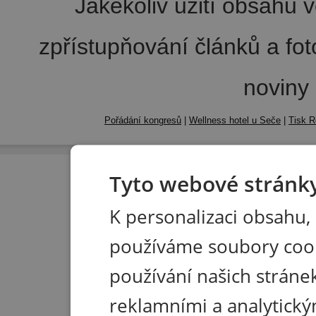
Jakékoliv užití obsahu v
zpřístupňování článků a fo
noviny
Pořádání kongresů
|
Wellness hotel u Seče
|
Tisk R
Tyto webové stránky
K personalizaci obsahu,
používáme soubory coo
používání našich stránek
reklamními a analytický