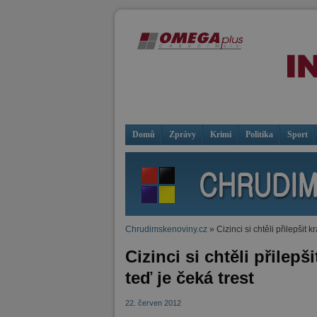
Domů
Zprávy
Krimi
Politika
Sport
Chrudimskenoviny.cz
» Cizinci si chtěli přilepšit 
Cizinci si chtěli přilep
teď je čeká trest
22. červen 2012