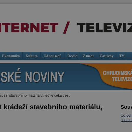
Ekonomika
Kultura
Od sousedů
Revue
Z médií
Postřehy
TV
krádeží stavebního materiálu, teď je čeká trest
šit krádeží stavebního materiálu,
Souv
Co odh
polici