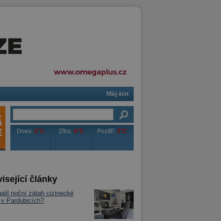
Můj účet
Dnes:
2°C
Zítra:
4°C
Pozítří:
3°C
isející články
alil noční zátah cizinecké
e v Pardubicích?