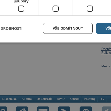
soubory
Milan Kosina
Pardubice,
cizinci,
Dalš
ODROBNOSTI
VŠE ODMÍTNOUT
VŠ
Po roz
na per
hlašte
nebo
zaregistrujte
.
Deepfa
Policie
Muž z 
Ekonomika
Kultura
Od sousedů
Revue
Z médií
Postřehy
TV