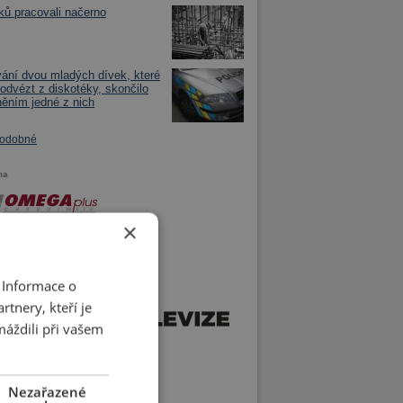
ků pracovali načerno
ání dvou mladých dívek, které
 odvézt z diskotéky, skončilo
něním jedné z nich
podobné
ma
×
 Informace o
tnery, kteří je
máždili při vašem
Nezařazené