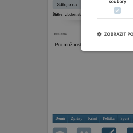
soubory
Sdílejte na:
Facebook
Štítky:
zloději,
stavebí materiál,
stavba,
Polabiny,
ZOBRAZIT P
Reklama
Pro možnost psaní komentářů se
při
Domů
Zprávy
Krimi
Politika
Sport