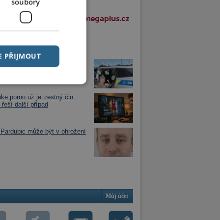
soubory
í články v rubrice
E PŘIJMOUT
jezdu vlaku zjistil, že má dítě
óně
ke porno už je trestný čin.
 řeší další případ
Pardubic může být v ohrožení
Můj účet