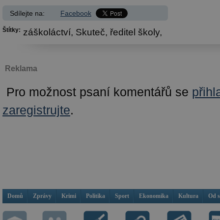
Sdílejte na:
Facebook
Štítky:
záškoláctví,
Skuteč,
ředitel školy,
Reklama
Pro možnost psaní komentářů se
přihl
zaregistrujte
.
Domů
Zprávy
Krimi
Politika
Sport
Ekonomika
Kultura
Od 