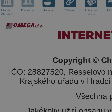
Historie
Kdo je kdo
Recepty
Odkazy
Práce pro
Rek
Chrudimi
noviny
Copyright © Ch
IČO: 28827520, Resselovo n
Krajského úřadu v Hradci 
Všechna p
Jakékoliv užití obsahu v