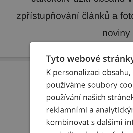
zpřístupňování článků a fo
noviny
Pořádání kongresů
|
Wellness hotel u Seče
|
Tisk R
Tyto webové stránky
K personalizaci obsahu,
používáme soubory coo
používání našich stránek
reklamními a analytický
kombinovat s dalšími in