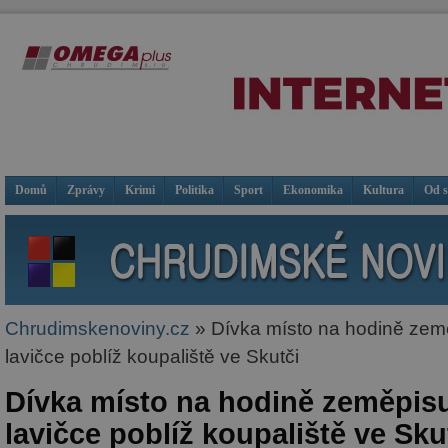
Domů
Zprávy
Krimi
Politika
Sport
Ekonomika
Kultura
Od 
Chrudimskenoviny.cz
» Dívka místo na hodině zem
lavičce poblíž koupaliště ve Skutči
Dívka místo na hodině zeměpisu
lavičce poblíž koupaliště ve Sku