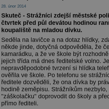
28. únor 2014
Skuteč - Strážníci zdejší městské polic
čtvrtek před půl devátou hodinou ran
koupaliště na mladou dívku.
Seděla na lavičce a na dotaz hlídky, zd
někde jinde, dotyčná odpověděla, že č
kamarádku, a že ve škole být rozhodně
jejich třída má dnes ředitelské volno. Je
nepravděpodobné tvrzení si hlídka tele
ověřila ve škole. Po telefonu se strážní
ředitele dozvěděli, že ona dívka by pr
hodině zeměpisu. Strážníkům nezbylo,
"záškolačku" doprovodit do školy a před
přímo řediteli.